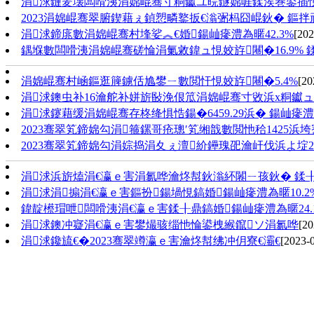
涓浗鏈夎壊闆嗗洟涓婂崐骞寸粡钀ユ晥鐩婂啀鍒涘巻鍙插
2023涓婂崐骞翠腑鍥藉ぇ鍞愬疄鐜扳€滃弻杩囧崐鈥� 鏂
涓浗鍗庣數涓婂崐骞村埄娑︽€婚鍚屾瘮澧為暱42.3%
[202
鍝堢數闆嗗洟涓婂崐骞磋惀涓氭敹鍏ュ悓姣斿闀�16.9% 鍒
涓婂崐骞村崡鏂逛簲鐪佸尯鐢ㄧ數閲忓悓姣斿闀�5.4%
[20
涓浗鐭虫补16瀹舵补姘旂敯浼佷笟涓婂崐骞寸敓浜х粡钀
涓浗鑳藉缓涓婂崐骞存柊绛惧悎鍚�6459.29浜� 鍚屾瘮澧為
2023骞翠笂鍗婂勾涓箍鏍哥疮璁′笂缃戠數閲忚秴1425浜
2023骞翠笂鍗婂勾涓婃捣涓夊ぇ澶紒鑸瑰巶瀹屽伐浜よ埞2
涓浗浜旂熆涓€瀛ｅ害涓氱哗瀹炵幇鈥滃紑闂ㄧ孩鈥� 鍒╂鼎
涓浗涓搧涓€瀛ｅ害鏂扮鍚堝悓鎬婚鍚屾瘮澧為暱10.2
鍏靛櫒瑁呭闆嗗洟涓€瀛ｅ害鍒╂鼎鎬婚鍚屾瘮澧為暱24.
涓浗鐭冲寲涓€瀛ｅ害鐢熶骇缁忚惀鍙栧緱鑹ソ涓氱哗
[20
涓浗鑱旈€�2023骞翠竴瀛ｅ害瀹炵幇绋冲仴寮€灞€
[2023-