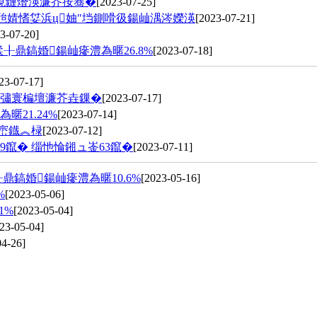
悓鏈熸渶濂芥按骞�
[2023-07-25]
拌兘婧愭姇浜ц妯″垱鍘嗗彶鍚屾湡涔嬫渶
[2023-07-21]
3-07-20]
╂鼎鎬婚鍚屾瘮澧為暱26.8%
[2023-07-18]
23-07-17]
ュ彇寰楄壇濂芥垚鏁�
[2023-07-17]
暱21.24%
[2023-07-14]
垮崈鐡︽椂
[2023-07-12]
9鑹� 缁忚惀鎺ュ崟63鑹�
[2023-07-11]
鎬婚鍚屾瘮澧為暱10.6%
[2023-05-16]
%
[2023-05-06]
1%
[2023-05-04]
23-05-04]
04-26]