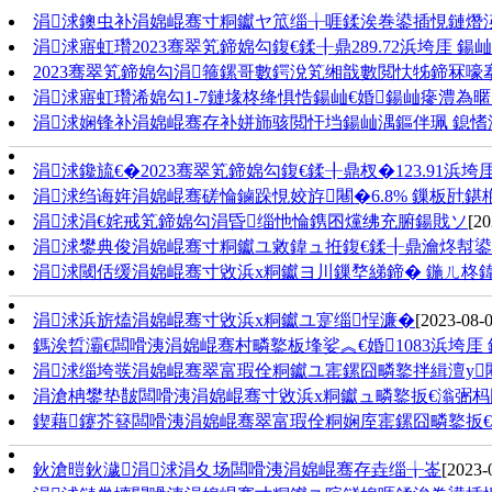
涓浗鐭虫补涓婂崐骞寸粡钀ヤ笟缁╁啀鍒涘巻鍙插悓鏈熸
涓浗寤虹瓚2023骞翠笂鍗婂勾鍑€鍒╂鼎289.72浜垮厓 鍚屾
2023骞翠笂鍗婂勾涓箍鏍哥數鍔涗笂缃戠數閲忕牬鍗冧嚎
涓浗寤虹瓚浠婂勾1-7鏈堟柊绛惧悎鍚屾€婚鍚屾瘮澧為暱12
涓浗娴锋补涓婂崐骞存补姘斾骇閲忓垱鍚屾湡鏂伴珮 鎴
涓浗鑱旈€�2023骞翠笂鍗婂勾鍑€鍒╂鼎杈�123.91浜垮厓
涓浗绉诲姩涓婂崐骞磋惀鏀跺悓姣斿闀�6.8% 鏁板瓧鍖
涓浗涓€姹戒笂鍗婂勾涓昏缁忚惀鎸囨爣绋充腑鍚戝ソ
[20
涓浗鐢典俊涓婂崐骞寸粡钀ユ敹鍏ュ拰鍑€鍒╂鼎瀹炵幇鍙
涓浗閾佸缓涓婂崐骞寸敓浜х粡钀ヨ川鏁堥綈鍗� 鍦ㄦ柊
涓浗浜旂熆涓婂崐骞寸敓浜х粡钀ユ寔缁悜濂�
[2023-08-0
鎷涘晢灞€闆嗗洟涓婂崐骞村疄鐜板埄娑︽€婚1083浜垮厓
涓浗缁垮彂涓婂崐骞翠富瑕佺粡钀ユ寚鏍囧疄鐜拌緝澶у
涓滄柟鐢垫皵闆嗗洟涓婂崐骞寸敓浜х粡钀ュ疄鐜扳€滃弻
鍥藉鑳芥簮闆嗗洟涓婂崐骞翠富瑕佺粡娴庢寚鏍囧疄鐜扳
鈥滄暟鈥濊涓浗涓夊场闆嗗洟涓婂崐骞存垚缁╁崟
[2023-