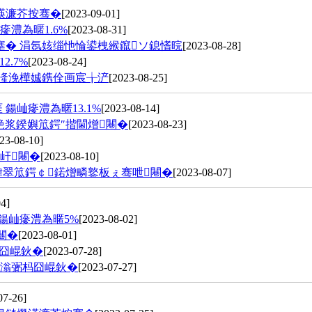
渶濂芥按骞�
[2023-09-01]
瘮澧為暱1.6%
[2023-08-31]
搴� 涓氬姟缁忚惀鍙栧緱鑹ソ鎴愭晥
[2023-08-28]
.7%
[2023-08-24]
愭湰浼樺娍鎸佺画宸╁浐
[2023-08-25]
 鍚屾瘮澧為暱13.1%
[2023-08-14]
栬浆鍨嬩笟鍔″揩閫熷闀�
[2023-08-23]
23-08-10]
屽闀�
[2023-08-10]
鍏翠笟鍔￠鍩熷疄鐜板ぇ骞呭闀�
[2023-08-07]
4]
 鍚屾瘮澧為暱5%
[2023-08-02]
闀�
[2023-08-01]
杩囧崐鈥�
[2023-07-28]
€滃弻杩囧崐鈥�
[2023-07-27]
07-26]