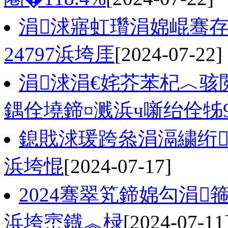
涓浗寤虹瓚涓婂崐骞存
24797浜垮厓
[2024-07-22]
涓浗涓€姹芥苯杞︿骇閲
鍝佺墝鍗¤溅浜ч噺绐佺牬9
鎴戝浗瑗跨叅涓滆繍绗
浜垮惃
[2024-07-17]
2024骞翠笂鍗婂勾涓
浜垮崈鐡︽椂
[2024-07-11