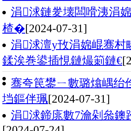
涓浗鏈夎壊闆嗗洟涓
楂�
[2024-07-31]
涓浗澶у攼涓婂崐骞村
鍒涘巻鍙插悓鏈熶箣鏈€
[
骞夸笢鐢ㄧ數璐熻嵎绐佺
垱鏂伴珮
[2024-07-31]
涓浗鍗庣數7瀹剁叅鐭跨
[2024-07-24]