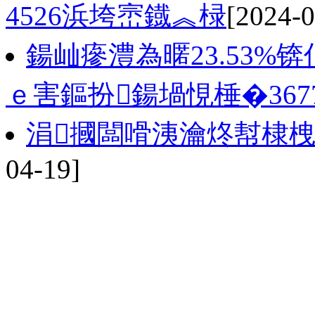
4526浜垮崈鐡︽椂
[2024-0
鍚屾瘮澧為暱23.53%
ｅ害鏂扮鍚堝悓棰�3677.
涓摑闆嗗洟瀹炵幇棣栧
04-19]