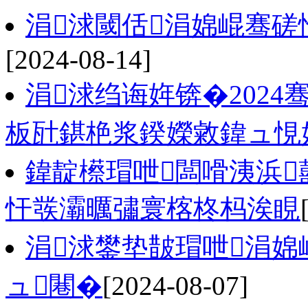
涓浗閾佸涓婂崐骞磋
[2024-08-14]
涓浗绉诲姩锛�2024
板瓧鍖栬浆鍨嬫敹鍏ュ悓姣斿
鍏靛櫒瑁呭闆嗗洟浜
忓彂灞曞彇寰楁柊杩涘睍
涓浗鐢垫皵瑁呭涓婂
ュ闀�
[2024-08-07]