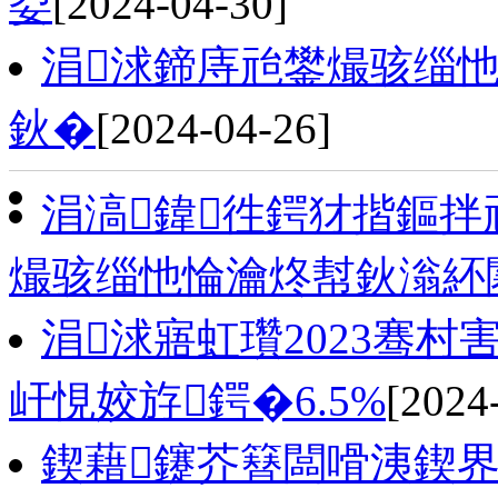
姴
[2024-04-30]
涓浗鍗庤兘鐢熶骇缁
鈥�
[2024-04-26]
涓滈鍏徃鍔犲揩鏂拌
熶骇缁忚惀瀹炵幇鈥滃紑
涓浗寤虹瓚2023骞村害
屽悓姣斿鍔�6.5%
[2024
鍥藉鑳芥簮闆嗗洟鍥界