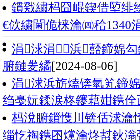
鏆戣繍杩囧崐鍥借埅绯绘
€佽繍閫佹梾瀹㈣秴1340
涓浗涓浜嚭鍗婂
腑鏈夎繘
[2024-08-06]
涓浗浜旂熆锛氫笂鍗
绉戞妧鍒涙柊鑳藉姏鎸佺
杩涗腑鎻愯川锛佸浗瀹
缁忔祹鎸囨爣瀹炵幇鈥滃