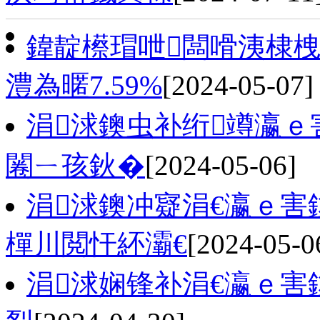
鍏靛櫒瑁呭闆嗗洟棣栧
澧為暱7.59%
[2024-05-07]
涓浗鐭虫补绗竴瀛
闂ㄧ孩鈥�
[2024-05-06]
涓浗鐭冲寲涓€瀛ｅ害
樿川閲忓紑灞€
[2024-05-0
涓浗娴锋补涓€瀛ｅ害