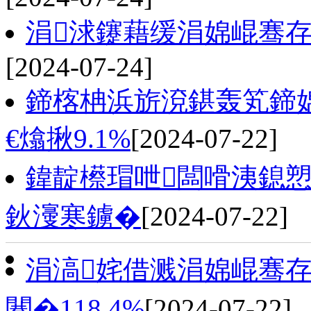
涓浗鑳藉缓涓婂崐骞存柊
[2024-07-24]
鍗楁柟浜旂渷鍖轰笂鍗
€熻揪9.1%
[2024-07-22]
鍏靛櫒瑁呭闆嗗洟鎴
鈥濅寒鐪�
[2024-07-22]
涓滈姹借溅涓婂崐骞
闀�118.4%
[2024-07-22]