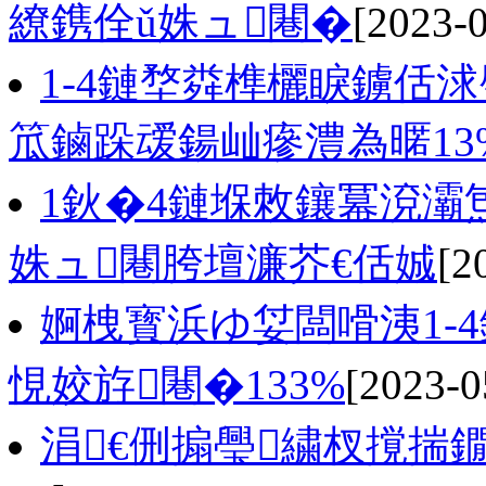
繚鎸佺ǔ姝ュ闀�
[2023-
1-4鏈堥粦榫欐睙鐪佸
笟鏀跺叆鍚屾瘮澧為暱13
1鈥�4鏈堢敇鑲冪渷灞
姝ュ闀胯壇濂芥€佸娍
[2
婀栧寳浜ゆ姇闆嗗洟1-
悓姣斿闀�133%
[2023-0
涓€侀搧璺繍杈撹揣鐗