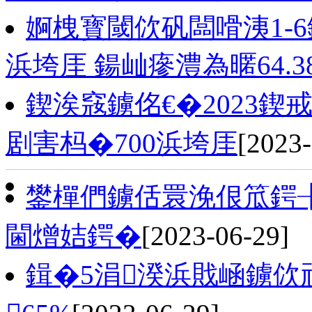
婀栧寳閾佽矾闆嗗洟1-6
浜垮厓 鍚屾瘮澧為暱64.3
鍥涘窛鐪佲€�2023鍥
剧害杩�700浜垮厓
[2023-
鐢樿們鐪佸睘浼佷笟鍔
閫熷姞鍔�
[2023-06-29]
鍓�5涓湀浜戝崡鐪