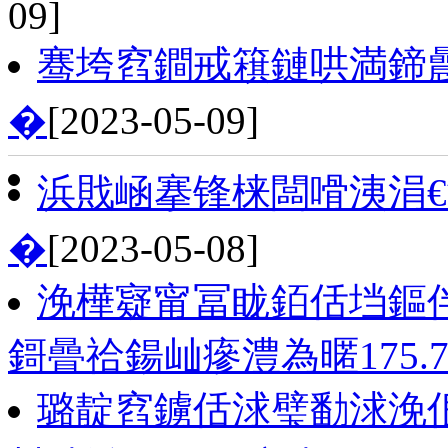
09]
骞垮窞鐧戒簯鏈哄満鍗曟
�
[2023-05-09]
浜戝崡搴锋梾闆嗗洟涓
�
[2023-05-08]
浼樺寲甯冨眬銆佸垱鏂
鎶曡祫鍚屾瘮澧為暱175.
璐靛窞鐪佸浗璧勫浗浼