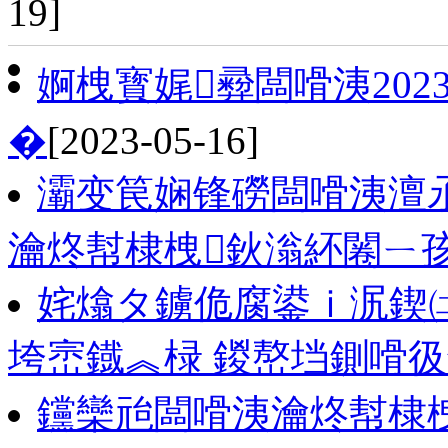
19]
婀栧寳娓彛闆嗗洟202
�
[2023-05-16]
灞变笢娴锋磱闆嗗洟澶
瀹炵幇棣栧鈥滃紑闂ㄧ
姹熻タ鐪佹腐鍙ｉ泦鍥㈡
垮崈鐡︽椂 鍐嶅垱鍘嗗
钂欒兘闆嗗洟瀹炵幇棣