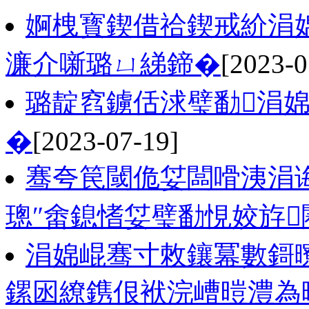
婀栧寳鍥借祫鍥戒紒涓
濂介噺璐ㄩ綈鍗�
[2023-0
璐靛窞鐪佸浗璧勫涓婂
�
[2023-07-19]
骞夸笢閾佹姇闆嗗洟涓
璁″畬鎴愭姇璧勫悓姣斿闀
涓婂崐骞寸敇鑲冪數鎶
鏍囦繚鎸佷袱浣嶆暟澧為