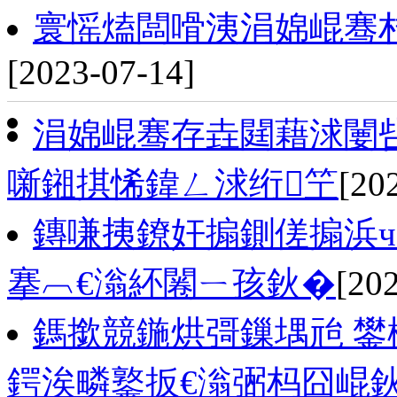
寰愮熆闆嗗洟涓婂崐骞村
[2023-07-14]
涓婂崐骞存垚閮藉浗闄
噺鎺掑悕鍏ㄥ浗绗笁
[20
鏄嗛挗鐐奸搧鍘傞搧浜ч
搴︹€滃紑闂ㄧ孩鈥�
[20
鎷撳競鍦烘彁鏁堣兘 鐢
鍔涘疄鐜扳€滃弻杩囧崐