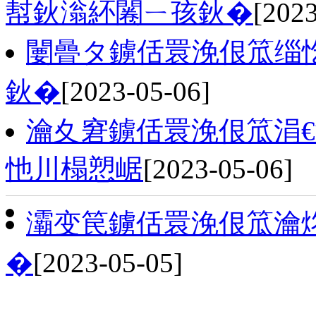
幇鈥滃紑闂ㄧ孩鈥�
[2023
闄曡タ鐪佸睘浼佷笟缁
鈥�
[2023-05-06]
瀹夊窘鐪佸睘浼佷笟涓
忚川榻愬崌
[2023-05-06]
灞变笢鐪佸睘浼佷笟瀹
�
[2023-05-05]