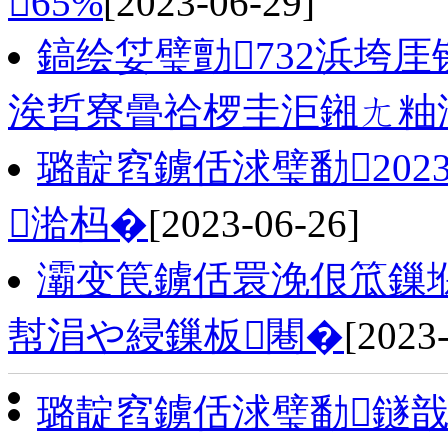
65%
[2023-06-29]
鎬绘姇璧勯732浜垮
涘晢寮曡祫椤圭洰鎺ㄤ粙
璐靛窞鐪佸浗璧勫202
湁杩�
[2023-06-26]
灞变笢鐪佸睘浼佷笟鏁
幇涓や綅鏁板闀�
[2023
璐靛窞鐪佸浗璧勫鐩戠