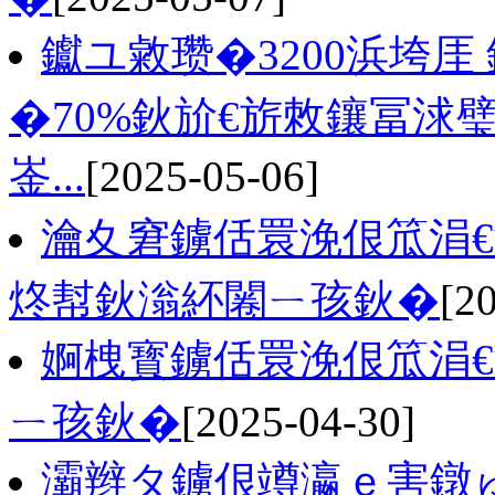
钀ユ敹瓒�3200浜垮厓
�70%鈥斺€旂敇鑲冨浗
崟...
[2025-05-06]
瀹夊窘鐪佸睘浼佷笟涓
炵幇鈥滃紑闂ㄧ孩鈥�
[2
婀栧寳鐪佸睘浼佷笟涓
ㄧ孩鈥�
[2025-04-30]
灞辫タ鐪佷竴瀛ｅ害鐓