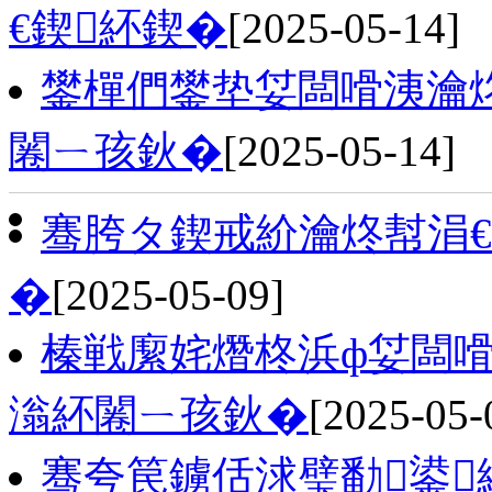
€鍥紑鍥�
[2025-05-14]
鐢樿們鐢垫姇闆嗗洟瀹
闂ㄧ孩鈥�
[2025-05-14]
骞胯タ鍥戒紒瀹炵幇涓
�
[2025-05-09]
榛戦緳姹熸柊浜ф姇闆嗗
滃紑闂ㄧ孩鈥�
[2025-05-
骞夸笢鐪佸浗璧勫鍙