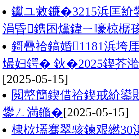
钀ユ敹鐮�3215浜匡
涓昏鎸囨爣鍏ㄧ嚎椋樼
鎶曡祫鎬婚1181浜
熶妇鍔� 鈥�2025鍥芥
[2025-05-15]
閲嶅簡鍥借祫鍥戒紒鍙戝
鐢ㄥ満鏅�
[2025-05-15]
棣栨壒骞翠骇鍊艰繎30