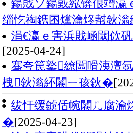
鍚戝ソ鍚戜紭锛佷竴瀛
缁忔祹鎸囨爣瀹炵幇鈥滃
涓€瀛ｅ害浜戝崡閾佽
[2025-04-24]
骞夸笢鐜繚闆嗗洟澶氬
栧鈥滃紑闂ㄧ孩鈥�
[20
绂忓缓鐪佸帵闂ㄦ腐瀹
�
[2025-04-23]