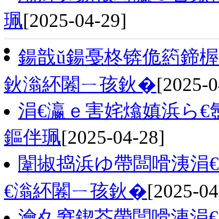
珮
[2025-04-29]
鍚戠ǔ鍚戞柊锛佹箹鍗
鈥滃紑闂ㄧ孩鈥�
[2025-0
涓€瀛ｅ害姹熻嫃浜ら€
鏂伴珮
[2025-04-28]
闈掓捣浜ゆ帶闆嗗洟涓
€滃紑闂ㄧ孩鈥�
[2025-04
瀹夊窘鍥芥帶闆嗗洟涓