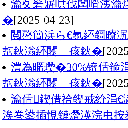
瀹夊窘寤哄伐闆嗗洟瀹
�
[2025-04-23]
閲嶅簡浜ら€氬紑鎶曢泦
幇鈥滃紑闂ㄧ孩鈥�
[2025
澧為暱瓒�30%锛佸箍
幇鈥滃紑闂ㄧ孩鈥�
[2025
瀹佸鍥借祫鍥戒紒涓
涘巻鍙插悓鏈熸渶浣虫按