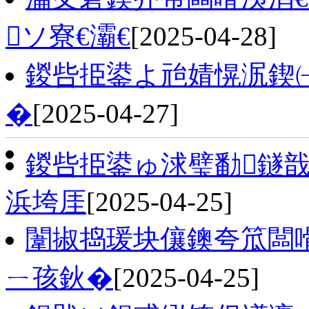
ソ寮€灞€
[2025-04-28]
鍐呰挋鍙よ兘婧愰泦鍥
�
[2025-04-27]
鍐呰挋鍙ゅ浗璧勫鐩戠
浜垮厓
[2025-04-25]
闈掓捣瑗块儴鐭夸笟闆
ㄧ孩鈥�
[2025-04-25]