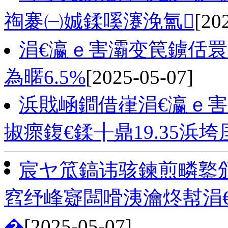
祹褰㈠娍鍒嗘瀽浼氳
[20
涓€瀛ｅ害灞变笢鐪佸
為暱6.5%
[2025-05-07]
浜戝崡鐧借嵂涓€瀛ｅ害
掓瘝鍑€鍒╂鼎19.35浜垮
宸ヤ笟鎬讳骇鍊煎疄鐜
窞纾峰寲闆嗗洟瀹炵幇涓
�
[2025-05-07]