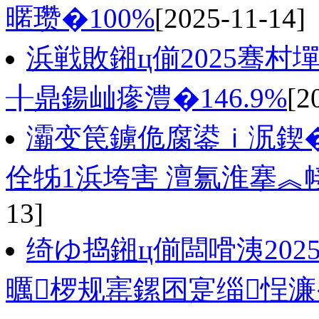
暱瓒�100%
[2025-11-14]
浜戦敗鎺ц偂2025骞村
╂鼎鍚屾瘮澧�146.9%
[2
灞变笢鐪佹腐鍙ｉ泦鍥�
佺牬1浜垮害 澶氱淮搴
13]
绮ゆ捣鎺ц偂闆嗗洟20
曞椤规寚鏍囨寔缁悜濂