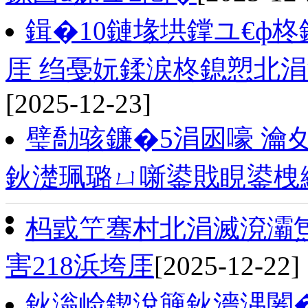
鍓�10鏈堟垬鐣ユ€ф柊
厓 绉戞妧鍒涙柊鎴愬北涓
[2025-12-23]
璧勪骇鐮�5涓囦嚎 瀹
鈥濋珮璐ㄩ噺鍙戝睍鍙栧
杩戜笁骞村北涓滅渷灞
害218浜垮厓
[2025-12-22]
鈥滃崄鍥涗簲鈥濇湡闂