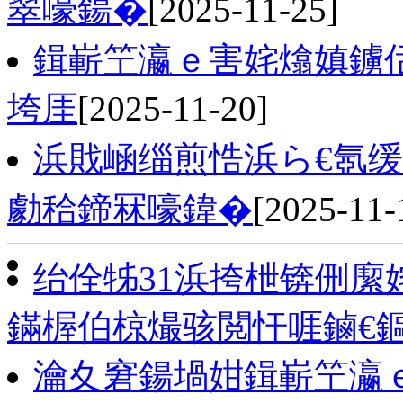
翠嚎鍚�
[2025-11-25]
鍓嶄笁瀛ｅ害姹熻嫃鐪佸
垮厓
[2025-11-20]
浜戝崡缁煎悎浜ら€氬
勮秴鍗冧嚎鍏�
[2025-11-
绐佺牬31浜挎枻锛侀緳
鏋楃伯椋熶骇閲忓啀鏀€
瀹夊窘鍚堝姏鍓嶄笁瀛