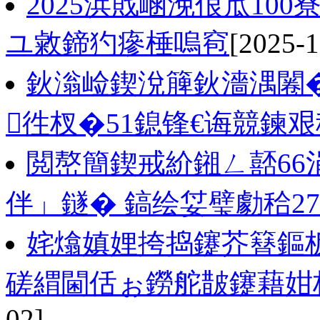
2025浜戝崡浼佷笟100
ユ敹鍗犳瘮棰嗚窇
[2025-1
鈥滃崄鍥涗簲鈥濇湡闂�
徃杈�51鎴锋€诲競鍊艰
閲嶅簡鍥戒紒鎺ㄥ嚭66
伴」鐩� 鎬绘姇璧勮秴2
姹熻嫃娌挎捣鑳芥簮鏂板
磋緭閫佸ぉ鐒舵皵鑳藉姏杈
02]