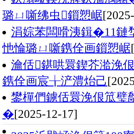
璐ㄩ噺绋虫鎻愬崌
[2025
涓婃苯闆嗗洟鍓�11鏈堥
忚惀璐ㄩ噺鎸佺画鎻愬崌
瀹佸鍖哄睘鍥芥湁浼佷
鎸佺画宸╁浐澧炲己
[2025
鐢樿們鐪佸睘浼佷笟璧勪
�
[2025-12-17]