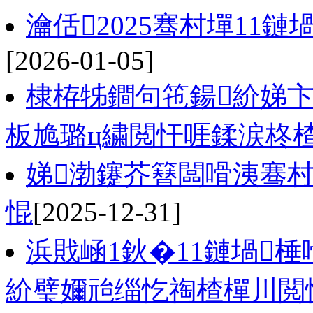
瀹佸2025骞村墠11鏈
[2026-01-05]
棣栫牬鐧句竾鍚紒娣卞
板尯璐ц繍閲忓啀鍒涙柊
娣渤鑳芥簮闆嗗洟骞村
惃
[2025-12-31]
浜戝崡1鈥�11鏈堝
紒璧嬭兘缁忔祹楂樿川閲