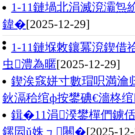
1-11鏈堝北涓滅渷灞炰
鍏�
[2025-12-29]
1-11鏈堢敇鑲冪渷鍥
虫澧為暱
[2025-12-29]
鍥涘窛姘寸數瑁呮満瀹归
鈥滆秴绾ф按鐢碘€濇柊绾
鍓�11涓湀鐢樿們鐪
鏍囩ǔ姝ュ闀�
[2025-12-