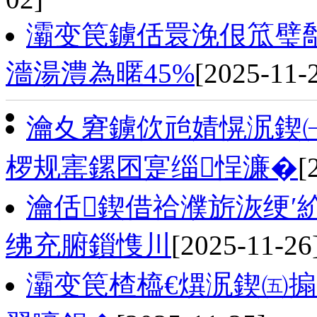
灞变笢鐪佸睘浼佷笟璧
濇湯澧為暱45%
[2025-11-
瀹夊窘鐪佽兘婧愰泦鍥
椤规寚鏍囨寔缁悜濂�
[
瀹佸鍥借祫濮旂洃绠′
绋充腑鎻愯川
[2025-11-26
灞变笢楂橀€熼泦鍥㈤