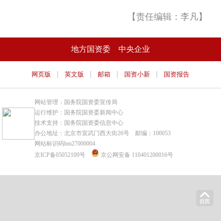
【责任编辑：李凡】
地方国资委
中央企业
|
|
|
|
网页版
英文版
邮箱
国资小新
国资报告
网站管理：国务院国资委宣传局
运行维护：国务院国资委新闻中心
技术支持：国务院国资委信息中心
办公地址：北京市宣武门西大街26号 邮编：100053
网站标识码bm27000004
京ICP备05052109号
京公网安备 110401200016号