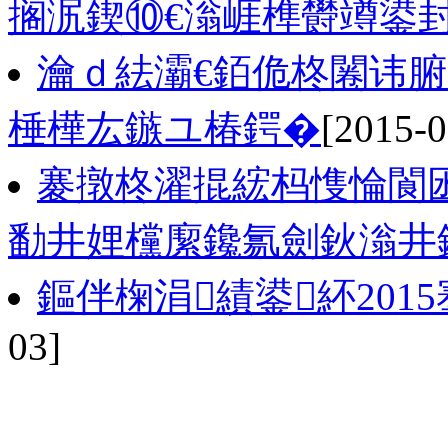
搁泦鍥⑩€滃崕榫欎竴鍙封
瀹ｄ紶灞€銆佹柊闂讳腑
棰樺厷鏃ユ椿鍔�
[2015-0
褰撴柊濯掍綋杩愯惀閬囦
勫井娌欓緳鑱氱劍鈥滃井
鏂伴椈涓績鍙紑201
03]