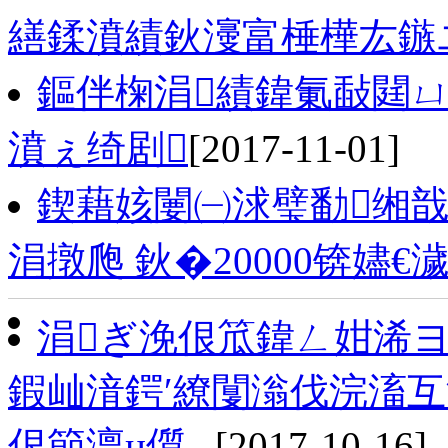
繕鍒濆績鈥濅富棰樺厷鏃
鏂伴椈涓績鍏氭敮閮ㄩ
濆ぇ绮剧
[2017-11-01]
鍥藉姟闄㈠浗璧勫缃
涓撴爮 鈥�20000锛嬧
涓ぎ浼佷笟鍏ㄥ姏浠
鍜屾湇鍔′繚闅滃伐浣滀
佷節澶ц儨...
[2017-10-16]