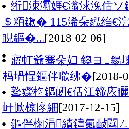
绗洓灞娾€滃浗浼佸
＄粨鏉� 115浠朵紭绉
睍鏂�...
[2018-02-06]
寤虹爺骞朵妇 鐭ヨ鍚
杩堝悜鏂伴噷绋�
[2018-0
鐜嬫枃鏂屻€佸江鍗庡
屽惞椋庝細
[2017-12-15]
鏂伴椈涓績鍏氭敮閮ㄥ