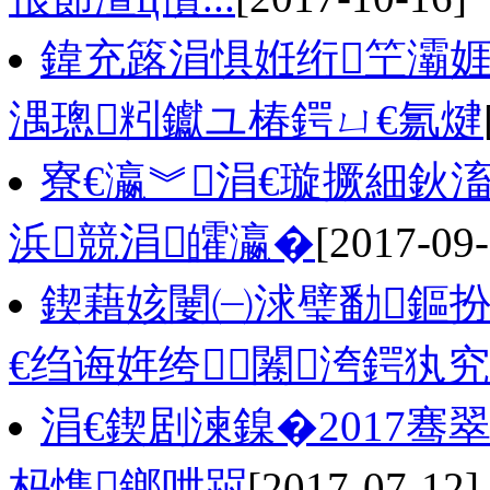
鍏充簬涓惧姙绗笁灞娾
湡璁粌钀ユ椿鍔ㄩ€氱煡
寮€瀛︾涓€璇撅細鈥
浜競涓皬瀛�
[2017-09-
鍥藉姟闄㈠浗璧勫鏂
€绉诲姩绔闂洿鍔犱
涓€鍥剧湅鎳�2017
杩愯鎯呭喌
[2017-07-12]