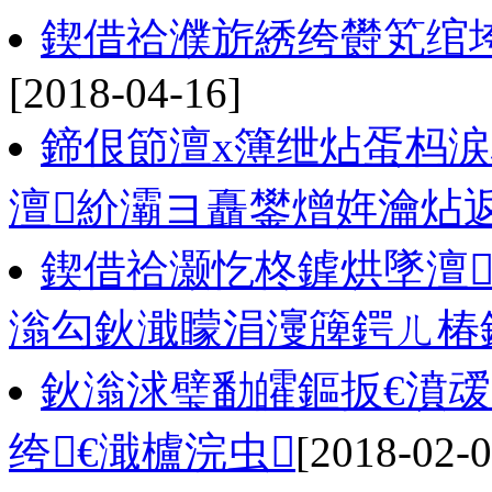
鍥借祫濮旂綉绔欎笂绾
[2018-04-16]
鍗佷節澶х簿绁炶蛋杩涙
澶紒灞ヨ矗鐢熷姩瀹炶
鍥借祫灏忔柊鎼烘墜澶
滃勾鈥濈矇涓濅簰鍔ㄦ椿鍔
鈥滃浗璧勫皬鏂扳€濆叆
绔€濈櫨浣虫
[2018-02-0