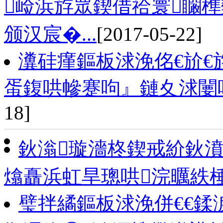
崄浜斿眾鍥借祫寰矙
颁汉宸�...
[2017-05-22]
瀵硅瘽鏂板浗浼佲€斺
蛋鍑哄幓蹇呴』鏈夊浗闄
18]
鈥滃璇濇柊鍥戒紒鈥濆
熻矗浜虹旱璁哄浣曞紩
璧拌繘鏂板浗浼併€€鍒