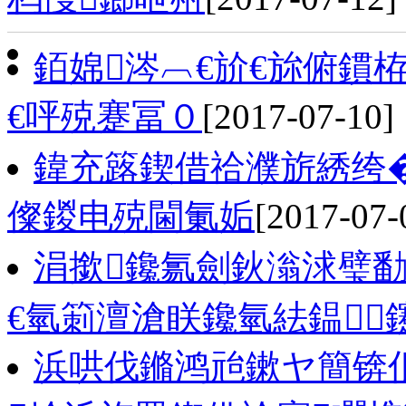
銆婂涔︹€斺€旀俯鏆
€呯殑蹇冨０
[2017-07-10]
鍏充簬鍥借祫濮旂綉绔�
儏鍐电殑閫氭姤
[2017-07-
涓撳鑱氱劍鈥滃浗璧勫
€氫箣澶滄眹鑱氫紶鎾
浜哄伐鏅鸿兘鏉ヤ簡锛佷