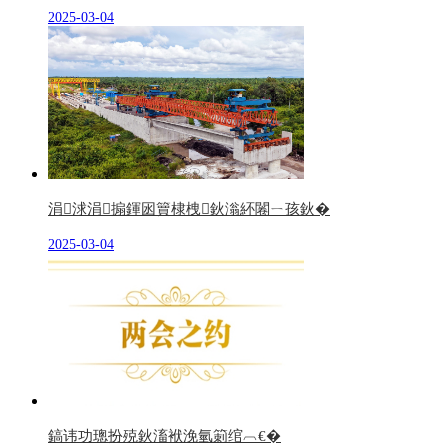
2025-03-04
涓浗涓搧鍕囦簤棣栧鈥滃紑闂ㄧ孩鈥�
2025-03-04
鎬讳功璁扮殑鈥滀袱浼氫箣绾︹€�