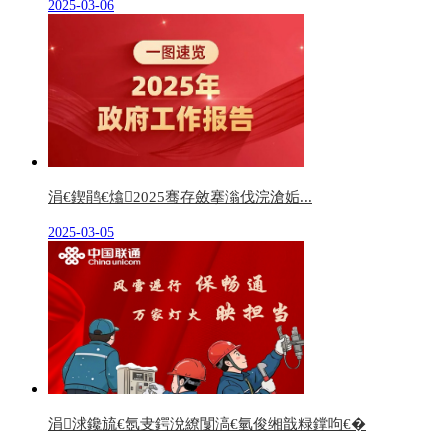
2025-03-06
涓€鍥鹃€熻2025骞存斂搴滃伐浣滄姤...
2025-03-05
涓浗鑱旈€氬叏鍔涗繚闅滈€氫俊缃戠粶鐣呴€�