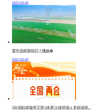
2025-03-05
鐢垫鼎鍗冪暒鍔╂槬鑰�
2025-03-05
涓€缁勭煡璇嗗笘甯綘蹇€熶簡瑙ｅ叏鍥戒袱...