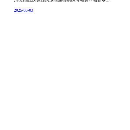
涓浗鑱旈€氬姪鍔涙暟瀛楃粡娴庨珮璐ㄩ噺鍙�...
2025-03-03