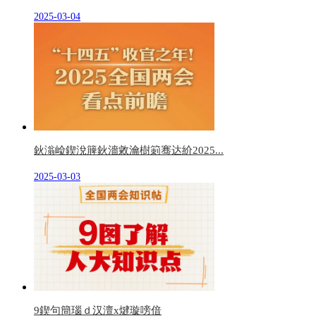
2025-03-04
鈥滃崄鍥涗簲鈥濇敹瀹樹箣骞达紒2025...
2025-03-03
9鍥句簡瑙ｄ汉澶х煡璇嗙偣