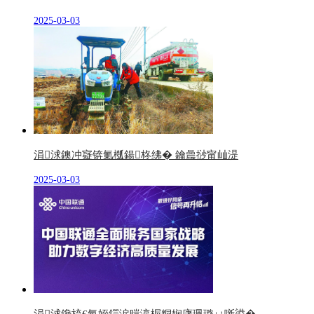
2025-03-03
涓浗鐭冲寲锛氭槬鍚柊绋� 鑰曟挱甯屾湜
2025-03-03