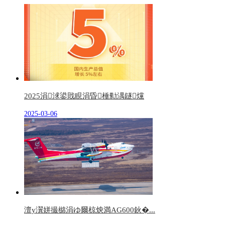
2025涓浗鍙戝睍涓昏棰勬湡鐩爣
2025-03-06
澶у瀷姘撮檰涓ゆ爾椋炴満AG600鈥�...