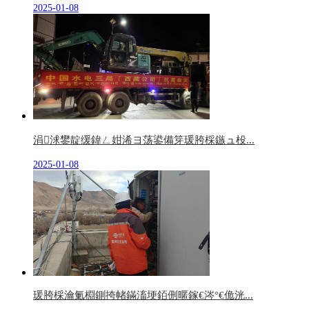
2025-01-08
涓浗鐢靛缓鍏ㄥ姏浠ヨ荡鍙備笌瑗胯棌鏃ュ杸...
2025-01-08
瑗胯棌瀹氭棩鍘挎帾鏋滀埂銆侀暱鎵€涔°€佹洸...