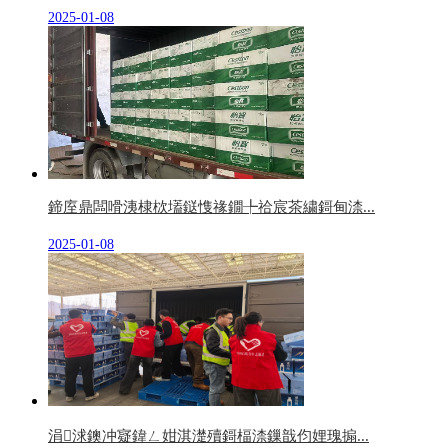
2025-01-08
鍗庢鼎闆嗗洟棣栨壒鎹愯禒鐗╄祫宸茶繍鎶甸渿...
2025-01-08
涓浗鐭冲寲鍏ㄥ姏淇濋殰鎶楅渿鏁戠伨娌瑰搧...