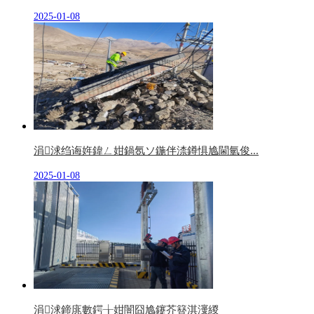
2025-01-08
涓浗绉诲姩鍏ㄥ姏鍋氬ソ鍦伴渿鐏惧尯閫氫俊...
2025-01-08
涓浗鍗庣數鍔╁姏闇囧尯鑳芥簮淇濅緵