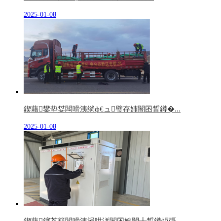
2025-01-08
鍥藉鐢垫姇闆嗗洟绱ф€ュ璧存姉闇囨晳鐏�...
2025-01-08