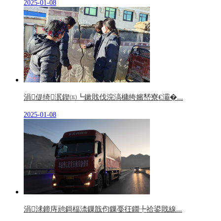
2025-01-08
涓偍绮泦鍥㈤┗鏉戝伐浣滈槦绔嬪嵆寮€灞�...
2025-01-08
涓浗鍗庤兘鎶楅渿鏁戠伨鏁戞彺鐗╄祫鍙戝線...