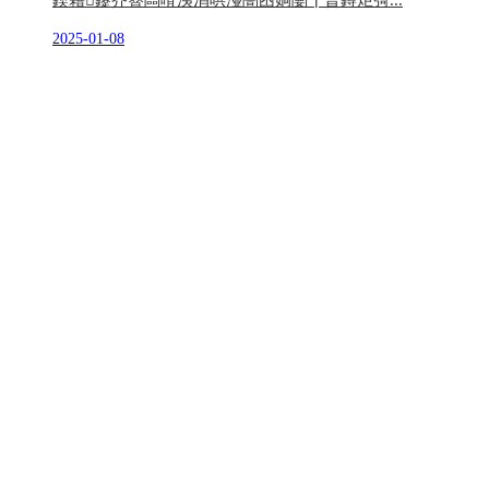
鍥藉鑳芥簮闆嗗洟涓哄湴闇囨姠闄╂晳鐏炬彁...
2025-01-08