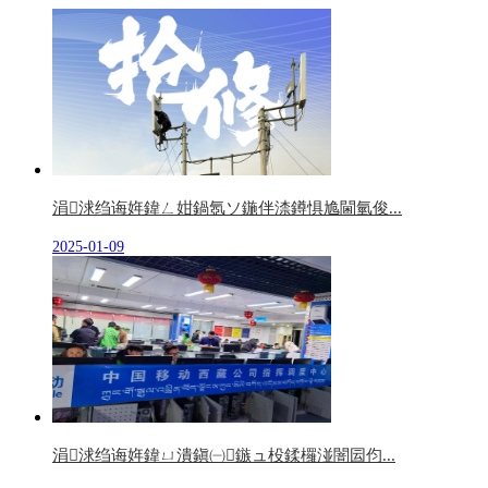
涓浗绉诲姩鍏ㄥ姏鍋氬ソ鍦伴渿鐏惧尯閫氫俊...
2025-01-09
涓浗绉诲姩鍏ㄩ潰鎭㈠鏃ュ杸鍒欏湴闇囩伨...