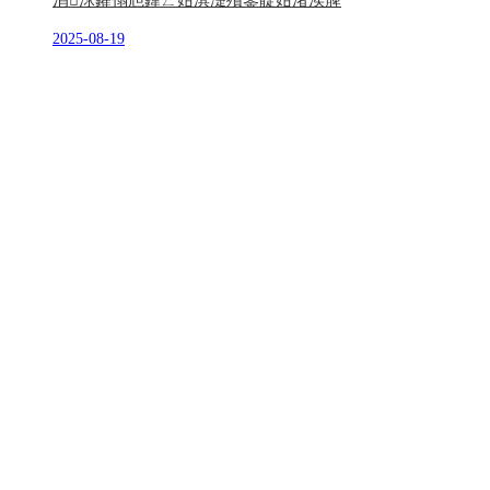
涓浗鑺傝兘鍏ㄥ姏淇濋殰鐢靛姏渚涘簲
2025-08-19