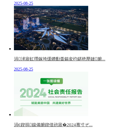
2025-08-25
涓浗寤虹瓚鎵垮缓鐨勫畨鍚夋枃鍖栬壓鏈腑...
2025-08-25
涓€鍥捐鎳備腑鍥借兘寤�2024骞寸ぞ...