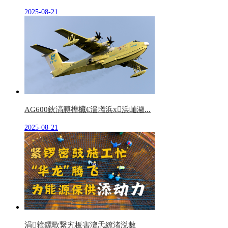
2025-08-21
AG600鈥滈膊榫欌€濇壒浜х浜屾灦...
2025-08-21
涓箍鏍歌繋宄板害澶忎繚渚涚數