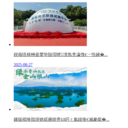
鍥藉唴棣栦釜鐢垫皵瑁呭澶氬洜瀛愯€﹀悎鐪�...
2025-08-27
鏁版櫤绛戝熀锛屼腑鍥界Щ鍔ㄤ氦鍑衡€滅豢鑹�...