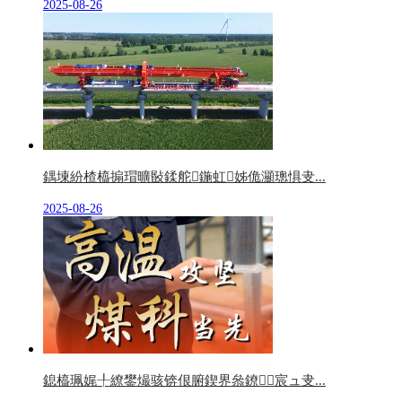
2025-08-26
鍝堜紛楂橀搧瑁曠敯鍒舵鍦虹姊佹灦璁惧叏...
2025-08-26
鎴橀珮娓╀繚鐢熶骇锛佷腑鍥界叅鐐宸ュ叏...