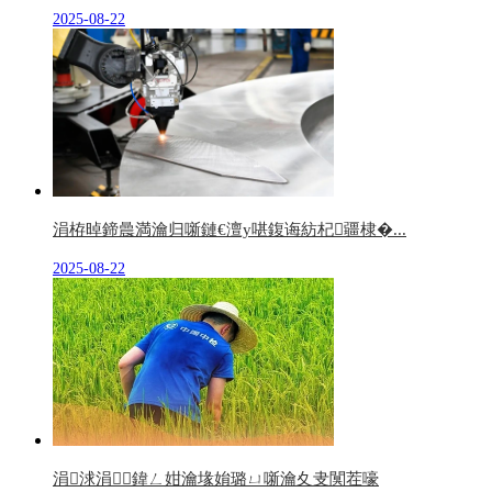
2025-08-22
涓栫晫鍗曟満瀹归噺鏈€澶у啿鍑诲紡杞疆棣�...
2025-08-22
涓浗涓鍏ㄥ姏瀹堟姢璐ㄩ噺瀹夊叏闃茬嚎