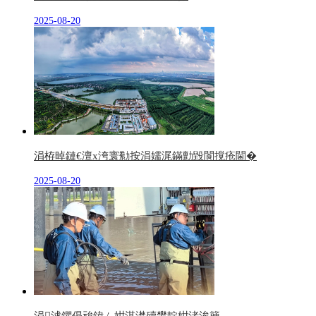
2025-08-20
涓栫晫鏈€澶х洿寰勬按涓嬬浘鏋勯毀閬撹疮閫�
2025-08-20