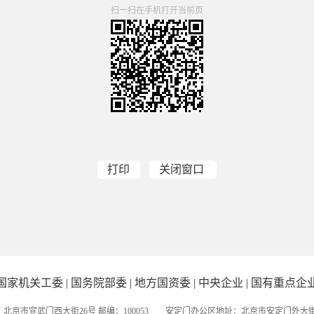
扫一扫在手机打开当前页
打印
关闭窗口
国家机关工委
|
国务院部委
|
地方国资委
|
中央企业
|
国有重点企
北京市宣武门西大街26号 邮编：100053 安定门办公区地址：北京市安定门外大街56号