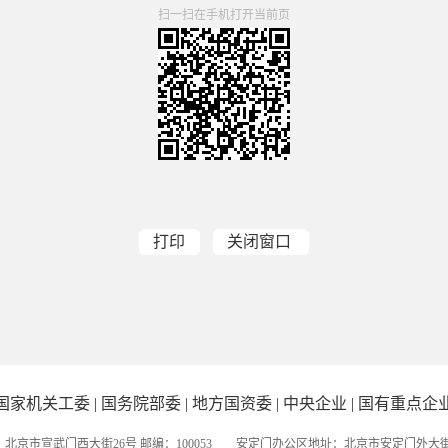
扫一扫在手机打开当前页
打印
关闭窗口
国家机关工委
|
国务院部委
|
地方国资委
|
中央企业
|
国有重点企
北京市宣武门西大街26号 邮编：100053 安定门办公区地址：北京市安定门外大街56号