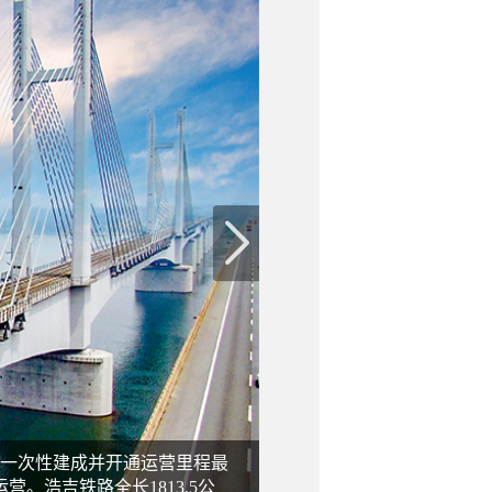
界上一次性建成并开通运营里程最
浩吉铁路全长1813.5公
中国铁建所属铁四院浩吉铁