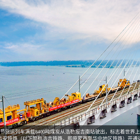
105节货运列车满载8400吨煤炭从浩勒报吉南站驶出，标志着世
安铁路（以下简称浩吉铁路，即原蒙西至华中地区铁路）开通运营。