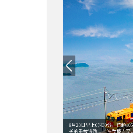
9月28日早上6时30分，首趟
长的重载铁路——浩勒报吉至吉