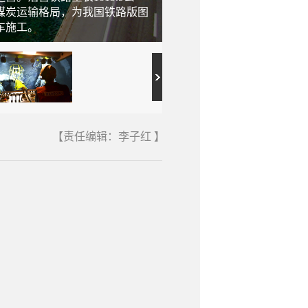
煤炭运输格局，为我国铁路版图
上。按照设计要求，浩吉铁
车施工。
铁十八局承建浩吉铁路张家
【责任编辑：李子红 】