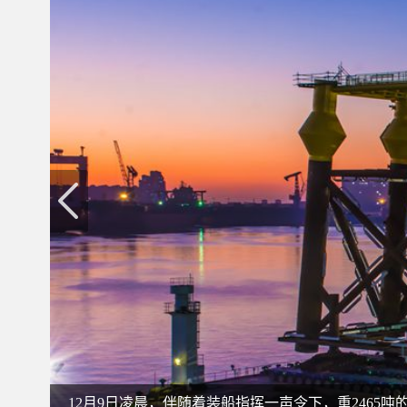
12月9日凌晨，伴随着装船指挥一声令下，重2465吨