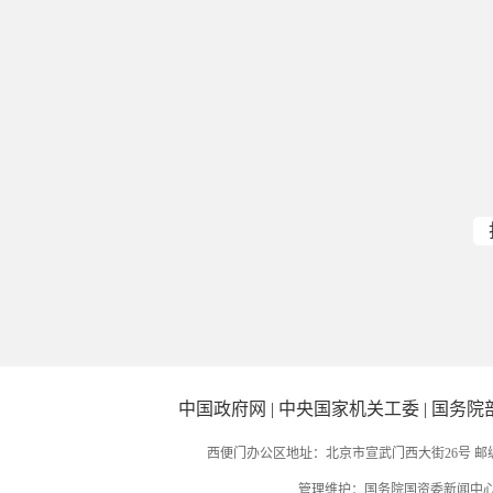
中国政府网
|
中央国家机关工委
|
国务院
西便门办公区地址：北京市宣武门西大街26号 邮编：
管理维护：国务院国资委新闻中心 国务