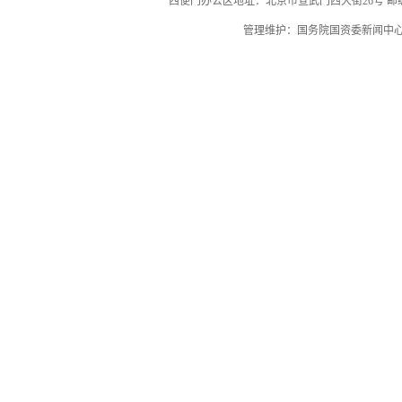
西便门办公区地址：北京市宣武门西大街26号 邮编：
管理维护：国务院国资委新闻中心 国务