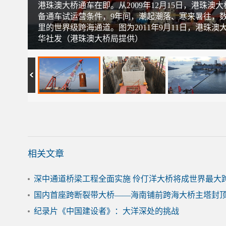
港珠澳大桥通车在即。从2009年12月15日，港珠澳
备通车试运营条件，9年间，潮起潮落、寒来暑往，数
里的世界级跨海通道。图为2011年9月11日，港
华社发（港珠澳大桥局提供）
相关文章
深中通道桥梁工程全面实施 伶仃洋大桥将成世界最大
国内首座跨断裂带大桥——海南铺前跨海大桥主塔封
纪录片《中国建设者》：大洋深处的挑战