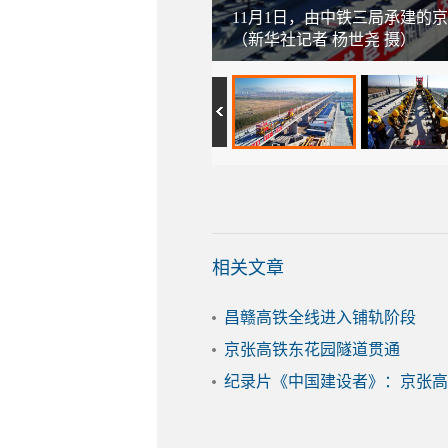
11月1日，由中铁三局承建
（新华社记者 杨世尧 摄）
相关文章
昌赣高铁全线进入铺轨阶段
京张高铁东花园隧道贯通
纪录片《中国建设者》：京张高