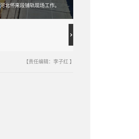
铁河北怀来段铺轨现场工作。
家口的时间将缩短到50分
在京张高铁河北怀来段铺轨
【责任编辑：李子红 】