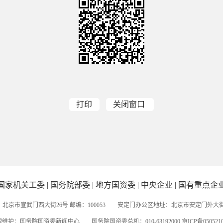
打印
关闭窗口
国家机关工委
|
国务院部委
|
地方国资委
|
中央企业
|
国有重点企
北京市宣武门西大街26号 邮编：100053 安定门办公区地址：北京市安定门外大街56号
维护：国务院国资委新闻中心 国务院国资委总机：010-63192000 京ICP备050521