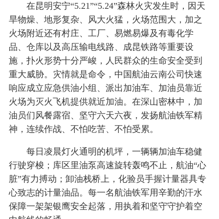
在昆明安宁“5.21”“5.24”森林火灾发生时，因天
旱物燥、地形复杂、风大火猛，火场范围大，加之
火场附近还有村庄、工厂、易燃易爆及有毒化学
品、仓库以及高压输电线路、成昆铁路等重要设
施，扑火形势十分严峻，人民群众的生命安全受到
重大威胁。灾情就是命令，中国航油云南公司快速
响应成立应急供油小组、派出加油车、加油员靠近
火场为灭火飞机提供就近加油。在深山密林中，加
油员们风餐露宿、坚守六天六夜，发扬航油铁军精
神，连续作战、不怕吃苦、不怕受累。
每日凌晨灯火通明的机坪，一辆辆加油车稳健
行驶穿梭；库区里油泵高速旋转轰鸣不止，航油“心
脏”有力搏动；卸油栈桥上，化验员手握计量器具专
心致志的计量油品。每一名航油铁军用辛勤的汗水
保障一架架银鹰安全起落，用执着和坚守守护着空