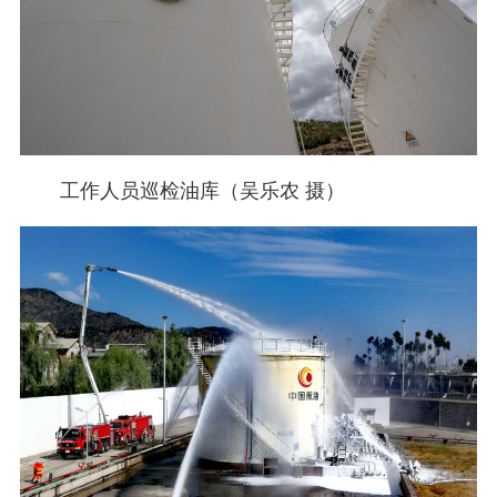
工作人员巡检油库（吴乐农 摄）