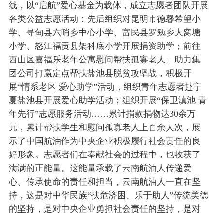
线，以“启航”爱心基金为载体，成立志愿者团队开展
各类公益志愿活动：先后组织对昆明市德馨希望小
学、寻甸县六哨乡中心小学、富民县罗勉乡大窝塘
小学、怒江福贡县架科底小学开展捐资助学；前往
西山区喜福乐老年公寓慰问帮扶孤寡老人；助力集
团公司打赢定点帮扶盐池县脱贫攻坚战，积极开
展“情系老区 爱心助学”活动，组织青年志愿者赴宁
夏盐池县开展爱心助学活动；组织开展“保卫滇池 青
年先行”志愿服务活动……累计捐款捐物达30余万
元，累计帮扶学生和慰问孤寡老人上百余人次，展
示了中国航油作为中央企业积极履行社会责任的良
好形象。志愿者们在奉献社会的过程中，也收获了
满满的正能量。这能量承载了云南航油人传递爱
心、传承使命的责任和担当，云南航油人一直在坚
持，这是对中华民族“扶危济困、乐于助人”传统美德
的坚持，是对中央企业勇担社会责任的坚持，是对