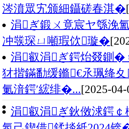
涔濆眾宄颁細鑷磋春淇�
涓ぎ鍛ㄨ竟宸ヤ綔浼氳
冲彂琛ㄩ噸瑕佽璇�
[20
涓叡涓ぎ鍔炲叕鍘�
犲揩鏋勫缓鏅€氶珮绛
氭湇鍔′綋绯�...
[2025-04-
涓叡涓ぎ鈥傚浗鍔￠
氬己鍥借鍒掞紙2024锛