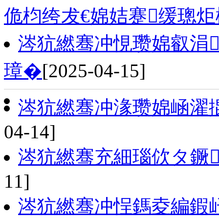
佹枃绔犮€婂姞蹇缓璁炬
涔犺繎骞冲悓瓒婂叡涓
璋�
[2025-04-15]
涔犺繎骞冲湪瓒婂崡濯
04-14]
涔犺繎骞充細瑙佽タ鐝
11]
涔犺繎骞冲悜鎷夌編鍜