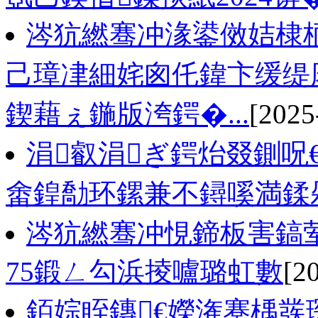
涔犺繎骞冲湪鍙傚姞棣
己璋冿細姹囪仛鍏卞缓缇
鍥藉ぇ鍦版洿鍔�...
[2025
涓叡涓ぎ鍔炲叕鍘呪
畬鍠勪环鏍兼不鐞嗘満鍒
涔犺繎骞冲悓鍗板害鎬
75鍛ㄥ勾浜掕嚧璐虹數
[2
銆婃眰鏄€嬫潅蹇楀