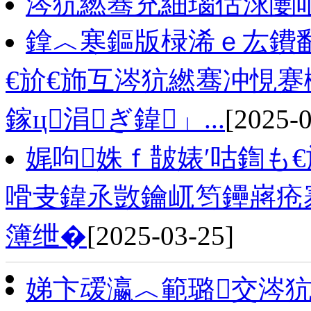
涔犺繎骞充細瑙佸浗闄
鎿︿寒鏂版椂浠ｅ厷鐨
€斺€斾互涔犺繎骞冲悓蹇
鎵ц涓ぎ鍏」...
[2025-0
娓呴姝ｆ皵婊′咕鍧も
嗗叏鍏氶敳鑰屼笉鑸嶈疮
簿绁�
[2025-03-25]
娣卞叆瀛︿範璐交涔犺