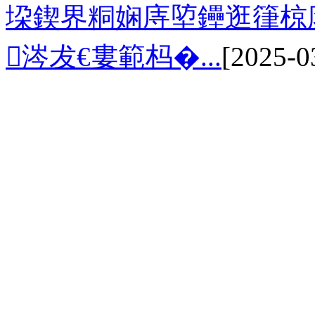
垜鍥界粡娴庤埅鑸逛箻椋庣
涔犮€婁範杩�...
[2025-0