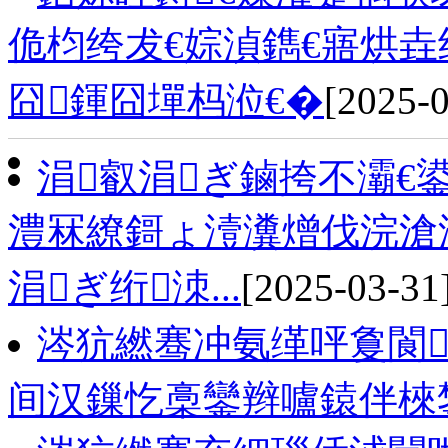
佹枃绔犮€婃湞鐫€寤烘
囧鍕囧墠杩涖€�
[2025-0
涓叡涓ぎ鏀挎不灞€鍙
澧冧繚鎶ょ潱瀵熷伐浣滄
涓ぎ绗洓...
[2025-03-31
涔犺繎骞冲氨缂呯敻閬
间汉鏁忔槀鑾辫嚧鎱伴棶