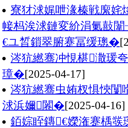
寮犲浗娓呭湪榛戦緳姹
帹杩涘浗鏈変紒涓氭敼闈
€ユ晳鎻翠腑蹇冨缓璁�
[
涔犺繎骞冲悓椹潵瑗
璋�
[2025-04-17]
涔犺繎骞虫姷杈惧悏闅
浗浜嬭闂�
[2025-04-16]
銆婃眰鏄€嬫潅蹇楀