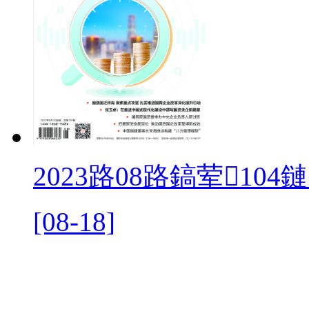
2023路08路鎬荤104
[08-18]