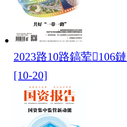
2023路10路鎬荤106
[10-20]