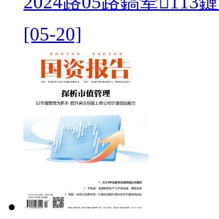
2024路05路鎬荤113
[05-20]