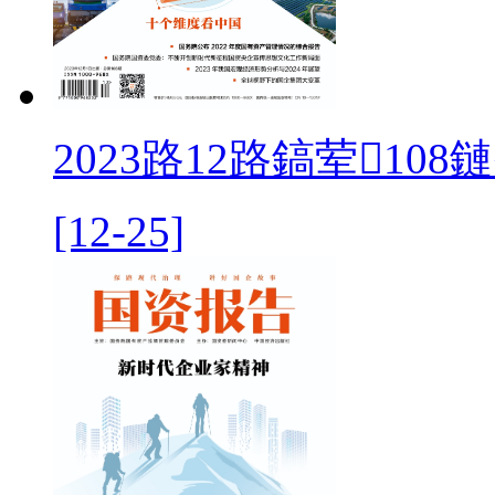
2023路12路鎬荤108
[12-25]