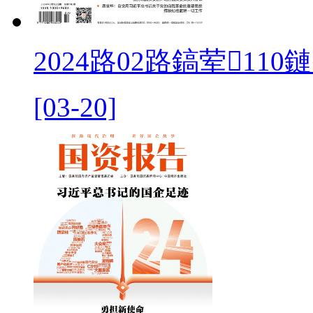
2024路02路鎬荤110
[03-20]