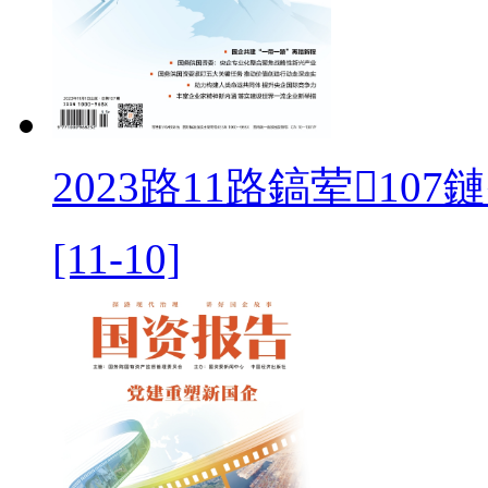
2023路11路鎬荤107
[11-10]