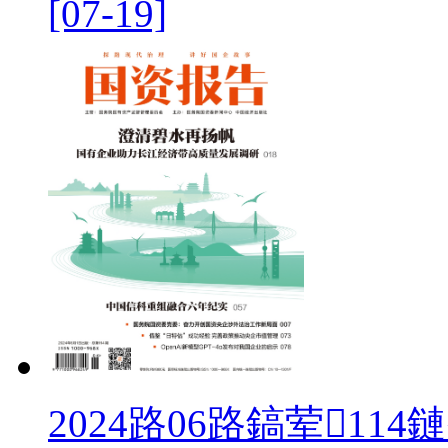
[07-19]
2024路06路鎬荤114