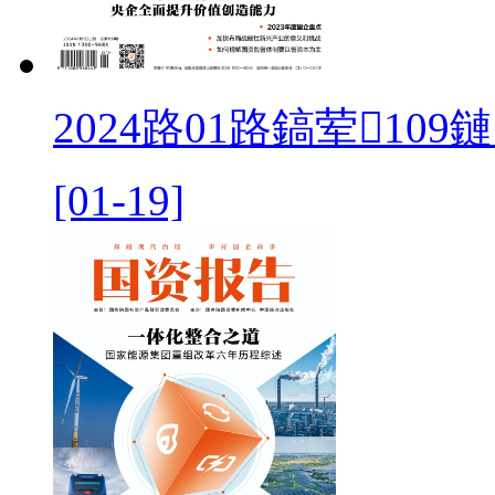
2024路01路鎬荤109
[01-19]