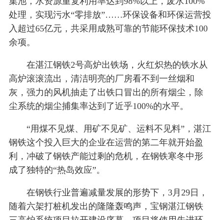
集池，水资源重复利用率达到98%以上，废水100%
处理，实现污水“零排放”……环保设备和环保运营投
入超过65亿元，共采用成熟可靠的节能环保技术100
余项。
在湛江钢铁2号高炉出铁场，火红炽热的铁水从
高炉滚滚流出，清洁明亮的厂房看不到一丝烟和
灰，强力的风机抽走了出铁口冒出的所有烟尘，除
尘系统的烟尘捕集率达到了近乎100%的水平。
“用煤不见煤、用矿不见矿、运料不见料”，湛江
钢铁这个投入巨大的企业在运营的第二年就开始盈
利，冲破了钢铁产能过剩的危机，在钢铁寒冬中形
成了独特的“热岛效应”。
在钢铁行业普遍减量发展的形势下，3月29日，
随着六架打桩机发出的隆隆轰鸣声，宝钢湛江钢铁
三高炉系统项目拉开建设序幕。项目将使用先进环