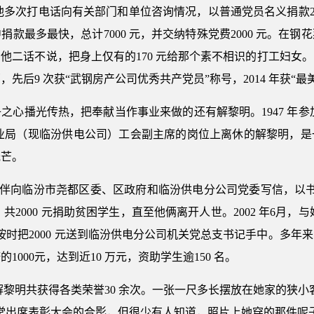
，他多次打电话向有关部门和单位咨询情况，以普通党员名义捐款2
款最多最快，总计7000 元，并交纳特殊党费2000 元。在
二话不说，把身上仅有的170 元给那个素不相识的打工妇女。自1
先后9 次获“武钢房产公司优秀共产党员”称号，2014 年获“最
心播光传热，把奉献当作事业来做的还有解黎明。1947 年参加
区电业局（现临汾供电公司）工会副主席的岗位上离休的解黎明，
光芒。
黎明和老伴向临汾市尧都区委、区政府和临汾供电分公司党委写信，以书
，共2000 元捐助贫困学生，直至他俩离开人世。2002 年6月，
仍按时把2000 元送到临汾供电分公司机关党总支书记手中。多
000元，达到近10 万元，资助学生逾150 名。
，解黎明共获得各类荣誉30 余次。一张一尺多长摆放在她家的狭
堂出席表彰大会的合影，但很少有人知道，照片上她穿的那件呢子