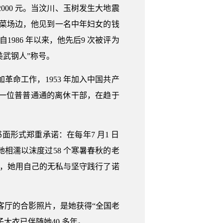
000 元。当汶川、玉树发生大地震
钢花菜场边，他见到一名中年妇女的钱
986 年以来，他先后9 次被评为
美武钢人”称号。
革命工作，1953 年加入中国共产
是一位普普通通的离休干部，在趋于
面形式郑重承诺：在每年7 月1 日
与她相濡以沫度过58 个寒暑春秋的老
年来，她用自己的无私与坚守践行了诺
小客厅的合影照片，是她获得“全国老
大衣已伴随她40 多年。