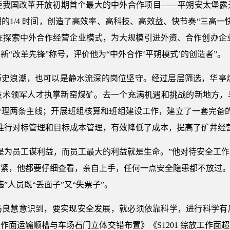
使我国改革开放初期首个最大的中外合作项目——平朔安太堡露
的1/4 时间，创造了高效率、高科技、高效益、快节奏“三高一
在探索中外合作经营企业模式，为大规模引进外资、合作创办企业发
新“改革先锋”称号，评价他为“中外合作‘平朔模式’的创造者”。
史浪潮，也可以是静水流深的岗位坚守。经过层层筛选，华亭煤业
技术领军人才执掌新窑煤矿。去一个充满机遇和挑战的新地方，
管理两条主线；开展班组核算和班组建设工作，建立了一套完备的
推行对标管理和目标成本管理，有效降低了成本，提高了矿井经
是为员工谋利益，而员工最大的利益就是生命。”他对待安全工
紧，他都要仔细查看，亲自上手，任何一点安全隐患都不放过。
”人员既“丢面子”又“失票子”。
马良慧意识到，要实现安全发展，就必须依靠科学，进行科学有
作面运输顺槽与车场石门立体交错布置》《S1201 综放工作面