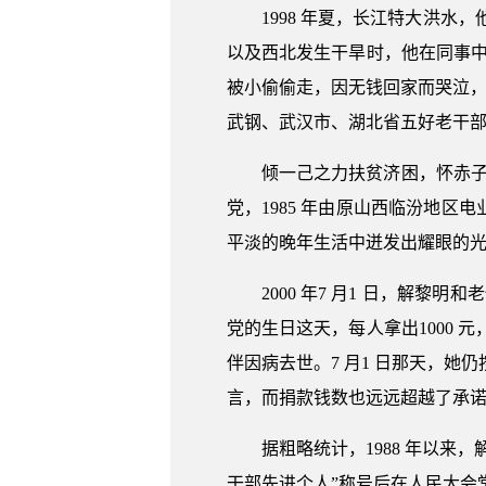
1998 年夏，长江特大洪水
以及西北发生干旱时，他在同事中捐
被小偷偷走，因无钱回家而哭泣，他
武钢、武汉市、湖北省五好老干部，
倾一己之力扶贫济困，怀赤子之
党，1985 年由原山西临汾地
平淡的晚年生活中迸发出耀眼的
2000 年7 月1 日，解
党的生日这天，每人拿出1000 元
伴因病去世。7 月1 日那天，她
言，而捐款钱数也远远超越了承诺的1
据粗略统计，1988 年以来
干部先进个人”称号后在人民大会