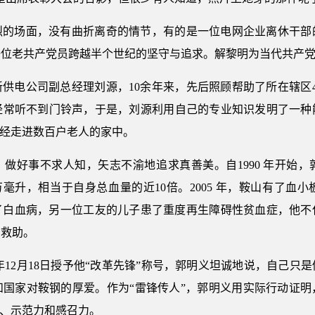
烈的场面，没有曲折离奇的情节，有的是一位电网企业离休干部
一位老共产党员跨越半个世纪的坚守与追求。解黎明为当代共产
供电公司副总经理刘源，10余年来，先后照顾帮助了所在辖区
经常听不到门铃声，于是，刘源利用自己的专业知识发明了一种
已经走进数百户老人的家中。
做好事不求人知，矢志不渝地追求真善美。自1990 年开始，
6万毫升，相当于自身总血量的近10倍。2005 年，鞍山有了
患了白血病，另一位工友的儿子患了重度再生障碍性贫血症，他
到救助。
 年12月18日授予他“改革先锋”称号，郭明义坦诚地说，自己
和国家对鞍钢的厚爱。作为“雷锋传人”，郭明义用实际行动证明
力、示范力和感召力。