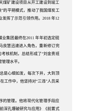
天煤矿建设项目从开工建设到竣工
快”的平朔模式，推动了我国煤炭工
挥了示范引领作用。2018 年12
集团最终在2011 年年初选定砚
马良慧迅速进入角色，重新修订完
考核机制，总结形成了“刘金贵班
营管理水平。
作总是心细如发，每次下井，大到顶
在工作中，他坚持对“三违”人员采
序的管理。他将现代化管理手段应
超前深孔爆破研究与应用》《前置式