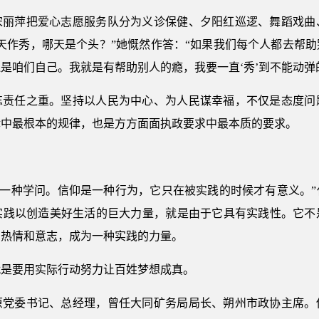
宋丽萍把爱心志愿服务队分为义诊保健、夕阳红巡逻、舞蹈戏曲
天作秀，哪天是个头？”她慨然作答：“如果我们每个人都去帮
是咱们自己。我就是有帮助别人的瘾，我要一直‘秀’到不能动弹
忘责任之重。坚持以人民为中心、为人民谋幸福，不仅是态度问
律中最根本的规律，也是方方面面执政要求中最本质的要求。
是一种学问。信仰是一种行为，它只在被实践的时候才有意义。
实践以创造美好生活的巨大力量，就是由于它具有实践性。它不
的热情和意志，成为一种实践的力量。
就是要用实际行动努力让百姓梦想成真。
原党委书记、总经理，曾任大同矿务局局长、朔州市政协主席。