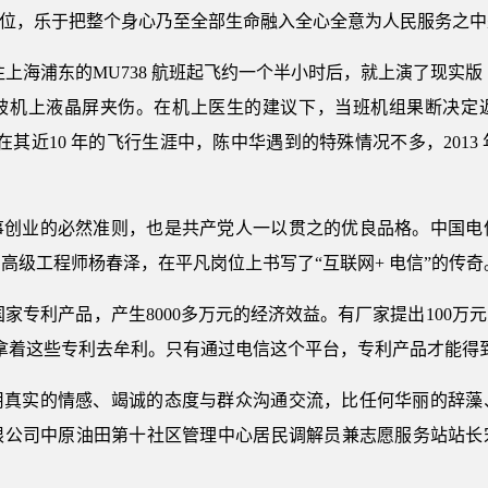
岗位，乐于把整个身心乃至全部生命融入全心全意为人民服务之
尔本飞往上海浦东的MU738 航班起飞约一个半小时后，就上演了现实
被机上液晶屏夹伤。在机上医生的建议下，当班机组果断决定
。在其近10 年的飞行生涯中，陈中华遇到的特殊情况不多，201
事创业的必然准则，也是共产党人一以贯之的优良品格。中国电
高级工程师杨春泽，在平凡岗位上书写了“互联网+ 电信”的传奇
国家专利产品，产生8000多万元的经济效益。有厂家提出100
拿着这些专利去牟利。只有通过电信这个平台，专利产品才能得
用真实的情感、竭诚的态度与群众沟通交流，比任何华丽的辞藻
限公司中原油田第十社区管理中心居民调解员兼志愿服务站站长