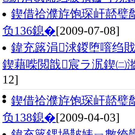
鍥借祫濮斿饱琛屽嚭璧
负136鎴�
[2009-07-08]
鍏充簬涓浗鍐堕噾绉
鍥藉喍閲戠宸ラ泦鍥㈡
12]
鍥借祫濮斿饱琛屽嚭璧
负138鎴�
[2009-04-03]
鍏充簬鍝堝皵婊ㄧ數绔