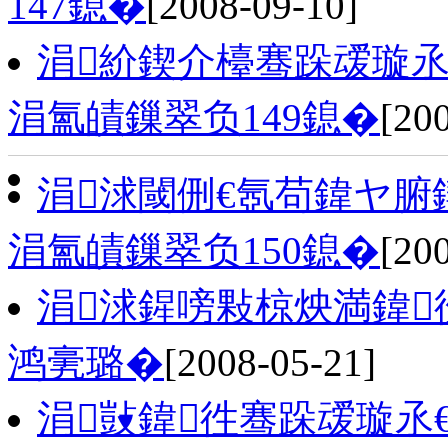
147鎴�
[2008-09-10]
涓紒鍥介檯骞跺叆璇氶
涓氳皟鏁翠负149鎴�
[20
涓浗閾侀€氬苟鍏ヤ腑
涓氳皟鏁翠负150鎴�
[20
涓浗鍟嗙敤椋炴満鍏
鸿亴璐�
[2008-05-21]
涓敱鍏徃骞跺叆璇氶€