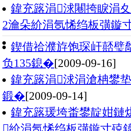
鍏充簬涓浗闀挎睙涓夊
2瀹朵紒涓氬悕绉板彉鏇
鍥借祫濮斿饱琛屽嚭璧
负135鎴�
[2009-09-16]
鍏充簬涓浗涓滄柟鐢
鍛�
[2009-09-14]
鍏充簬瑗垮畨鐢靛姏鏈烘
紒涓氬悕绉板彉鏇寸殑