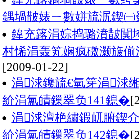
鍝堝皵婊ㄧ數姘旈泦鍥㈠
鍏充簬涓婃捣璐濆皵闃垮
村悕涓轰笂娴疯礉灏旇偂
[2009-01-22]
涓浗鑱旈€氫笌涓浗缃
紒涓氳皟鏁翠负141鎴�
[
涓浗澶栬繍鍜屼腑鍥介
紒涓氳皟鏁翠负142鎴�
[