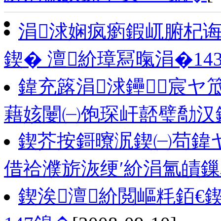
涓浗娴疯瘹鍜屼腑杞
鍥� 澶紒璋冩暣涓�14
鍏充簬涓浗鑸┖宸ヤ
藉姟闄㈠饱琛屽嚭璧勪汉
鍥芥按鎶曢泦鍥㈠苟鍏ヤ
借祫濮旂洃绠′紒涓氳皟鏁
鍥涘澶紒閲嶇粍銆€