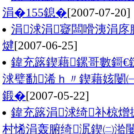
涓�155鎴�
[2007-07-20]
涓浗涓寲闆嗗洟涓庝
煡
[2007-06-25]
鍏充簬鍥藉鏍哥數鎶€
浗璧勫浠ｈ〃鍥藉姟闄
鍛�
[2007-05-22]
鍏充簬涓浗绮补椋熷
村悕涓轰腑绮泦鍥㈡湁