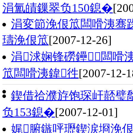
涓氳皟鏁翠负150鎴�
[20
涓変節浼佷笟闆嗗洟骞
瓙浼佷笟
[2007-12-26]
涓浗娴锋磱鑸┖闆嗗
笟闆嗗洟鍏徃
[2007-12-1
鍥借祫濮斿饱琛屽嚭璧
负153鎴�
[2007-12-01]
娓腑鏃呯瓑鍥涙埛浼佷