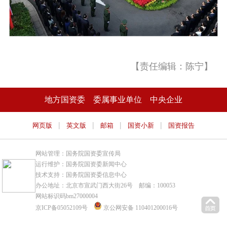
【责任编辑：陈宁】
地方国资委
委属事业单位
中央企业
|
|
|
|
网页版
英文版
邮箱
国资小新
国资报告
网站管理：国务院国资委宣传局
运行维护：国务院国资委新闻中心
技术支持：国务院国资委信息中心
办公地址：北京市宣武门西大街26号 邮编：100053
网站标识码bm27000004
京ICP备05052109号
京公网安备 110401200016号