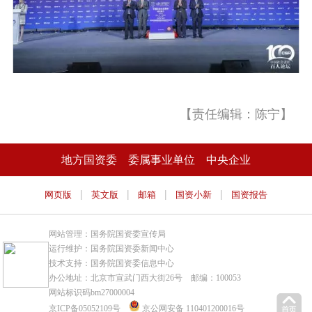
【责任编辑：陈宁】
地方国资委
委属事业单位
中央企业
|
|
|
|
网页版
英文版
邮箱
国资小新
国资报告
网站管理：国务院国资委宣传局
运行维护：国务院国资委新闻中心
技术支持：国务院国资委信息中心
办公地址：北京市宣武门西大街26号 邮编：100053
网站标识码bm27000004
京ICP备05052109号
京公网安备 110401200016号