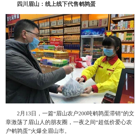
四川眉山：线上线下代售鹌鹑蛋
2月13日，一篇“眉山农户200吨鹌鹑蛋滞销”的文
章激荡了眉山人的朋友圈，一夜之间“超低价爱心农
户鹌鹑蛋”火爆全眉山市。