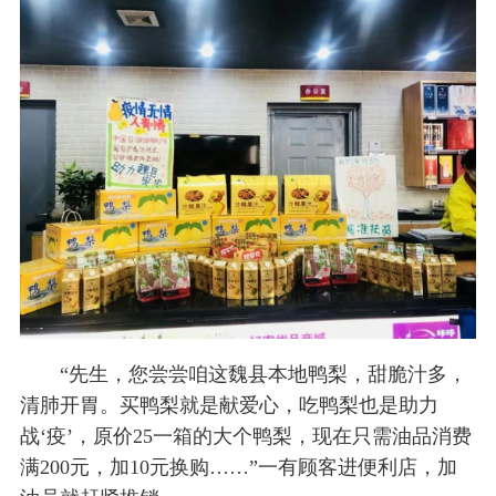
“先生，您尝尝咱这魏县本地鸭梨，甜脆汁多，
清肺开胃。买鸭梨就是献爱心，吃鸭梨也是助力
战‘疫’，原价25一箱的大个鸭梨，现在只需油品消费
满200元，加10元换购……”一有顾客进便利店，加