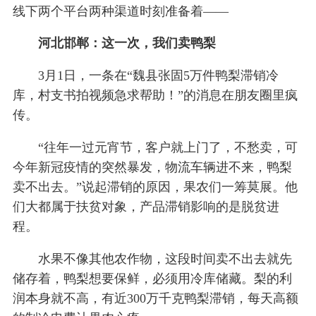
线下两个平台两种渠道时刻准备着——
河北邯郸：这一次，我们卖鸭梨
3月1日，一条在“魏县张固5万件鸭梨滞销冷
库，村支书拍视频急求帮助！”的消息在朋友圈里疯
传。
“往年一过元宵节，客户就上门了，不愁卖，可
今年新冠疫情的突然暴发，物流车辆进不来，鸭梨
卖不出去。”说起滞销的原因，果农们一筹莫展。他
们大都属于扶贫对象，产品滞销影响的是脱贫进
程。
水果不像其他农作物，这段时间卖不出去就先
储存着，鸭梨想要保鲜，必须用冷库储藏。梨的利
润本身就不高，有近300万千克鸭梨滞销，每天高额