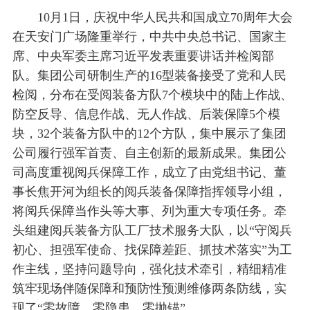
10月1日，庆祝中华人民共和国成立70周年大会
在天安门广场隆重举行，中共中央总书记、国家主
席、中央军委主席习近平发表重要讲话并检阅部
队。集团公司研制生产的16型装备接受了党和人民
检阅，分布在受阅装备方队7个模块中的陆上作战、
防空反导、信息作战、无人作战、后装保障5个模
块，32个装备方队中的12个方队，集中展示了集团
公司履行强军首责、自主创新的最新成果。集团公
司高度重视阅兵保障工作，成立了由党组书记、董
事长焦开河为组长的阅兵装备保障指挥领导小组，
将阅兵保障当作头等大事、列为重大专项任务。牵
头组建阅兵装备方队工厂技术服务大队，以“守阅兵
初心、担强军使命、找保障差距、抓技术落实”为工
作主线，坚持问题导向，强化技术牵引，精细精准
筑牢现场伴随保障和预防性预测维修两条防线，实
现了“零故障、零隐患、零抛锚”。