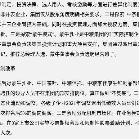
算制定、投资决策、选人用人、考核激励等方面进行差异化制度
非并表企业，集团仅从股东角度明确相关要求。二是探索“中茶
以并表企业管控为基础，同时在投资管理方面加大授权力度。集
批。三是探索“蒙牛模式”。蒙牛乳业是中粮集团的非实际控制
牛董事会负责决策其投资计划和重大项目安排，集团通过派出董
书记，推荐总经理人选，蒙牛董事会负责选聘经营班子。
机制改革
先后对蒙牛乳业、中国茶叶、中粮信托、中粮家佳康生鲜制品部
聘任的领导人员不在集团内部安排岗位，真正做到“不兜底”。
常态化流动和调整，各级子企业2021年调整退出低绩效人员比例
次排名后5%的调岗调薪。三是激励分配机制市场化。在业务模
励。在3家上市公司实施股票期权激励和限制性股票激励计划，4
余人次。