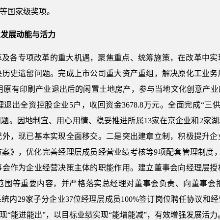
”等国家级奖项。
业发展动能与活力
革及各专项改革的重大机遇，聚焦重点、统筹施策，在改革中实
决历史遗留问题。完成上市公司重大资产重组，解决原化工业务
利用原有印刷产业退出后的闲置土地房产，参与当地文化创意产
退出全资控股企业5户，收回资金3678.8万元。全面完成“三
题。因地制宜、用心用情、稳妥推进所属13家在京企业和2家湖北
况外，现已基本实现全面移交。二是突出建章立制，积极提升企
方案》，优化完善经理层成员经营业绩考核等9项配套管理制度，
董事会作为企业经营决策主体的职能作用。建立董事会向经理层授
范围等重要内容，并严格落实总经理对董事会负责、向董事会
统内29家子分企业37位经理层成员100%签订岗位聘任协议和
现“能进能出”，以目标业绩实现“能增能减”，有效增强发展活力