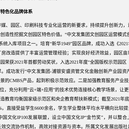
育特色化品牌体系
传媒、园区、印刷科技专业化运营的新要求，持续提升创新力，
创造性挖掘文创园区特色价值。“中文发集团文创园区运营模式
统入库项目之一。培育“新华1949”园区品牌，成功入选《20
厂房改造提供了丰富运营管理经验；实现良好经济效益，园区亩
荣获2021年首都劳动奖状，入选2021年度“全国版权示范园
。成功发行“中文发集团-浦银安盛资管文化金融创新产业园资产
景的CMBS产品，起到积极示范效应。二是加强教育服务产业
定位，充分利用“云+端+应用”的技术优势连接核心教学场景，让
造教育均衡国家级示范区和央企教育帮扶新模式；截至2021年底
%，直接受益学生6600余名，学生学业整体平均水平横向比较
文化IP100发展联盟，设立中国文化IP“金竹奖”，并以整
长效交流协作机制，高效对接资源与资本。所属文化发展出版社