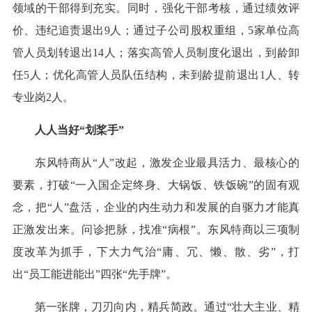
领域的干部得到充实。同时，强化干部考核，通过绩效评
价、违纪追责退出9人；通过子公司股权重组，5家单位高
管人员划转退出14人；落实高管人员制度化退出，到龄卸
任5人；优化高管人员队伍结构，未到龄提前退出1人、转
专业岗2人。
人人当好“划桨手”
东风特商从“人”改起，激发企业最具活力、最核心的
要素，打破“一入国企定终身、大锅饭、铁饭碗”的固有观
念，把“人”盘活，企业的内生动力和发展的自驱力才能真
正激发出来。问诊把脉，找准“病根”。东风特商以三项制
度改革为抓手，下大力气治“庸、冗、懒、散、劣”，打
出“员工能进能出”四张“先手牌”。
第一张牌，刀刃向内，精兵简政。通过“壮大主业、精