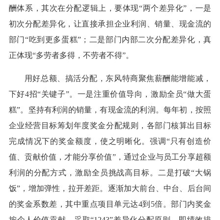
酬体系，其次在分配逻辑上，要体现“两个差异化”，一是
初次分配差异化，让直接承担企业利润、销量、现金流的
部门“吃到更多蛋糕”；二是部门内部二次分配差异化，真
正体现“多劳者多得，不劳者不得”。
用好总额、搞活分配，东风特商聚焦薪酬能增能减，
下好4招“关键子”。一是注重价值导向，激励全员“做大蛋
糕”。坚持有利润的销量，有现金流的利润。每年初，按照
企业经营目标筹划年度奖金分配规则，各部门核算出目标
完成情况下的奖金额度，使之明晰化。强调“只有创造价
值、贡献价值，才能分享价值”，通过企业与员工分享超额
利润的分配方式，激励全员挑战高目标。二是打破“大锅
饭”，增加弹性，拉开差距。逐渐加大前台、中台、后台间
的奖金系数差，其中重点项目单元达4到5倍。部门内奖金
按个人价值贡献，采取“1243”差异化分配原则，即绩效排