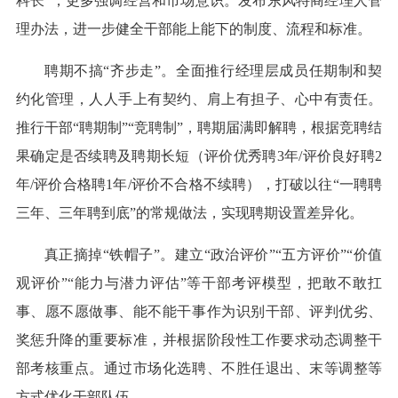
科长”，更多强调经营和市场意识。发布东风特商经理人管
理办法，进一步健全干部能上能下的制度、流程和标准。
聘期不搞“齐步走”。全面推行经理层成员任期制和契
约化管理，人人手上有契约、肩上有担子、心中有责任。
推行干部“聘期制”“竞聘制”，聘期届满即解聘，根据竞聘结
果确定是否续聘及聘期长短（评价优秀聘3年/评价良好聘2
年/评价合格聘1年/评价不合格不续聘），打破以往“一聘聘
三年、三年聘到底”的常规做法，实现聘期设置差异化。
真正摘掉“铁帽子”。建立“政治评价”“五方评价”“价值
观评价”“能力与潜力评估”等干部考评模型，把敢不敢扛
事、愿不愿做事、能不能干事作为识别干部、评判优劣、
奖惩升降的重要标准，并根据阶段性工作要求动态调整干
部考核重点。通过市场化选聘、不胜任退出、末等调整等
方式优化干部队伍。