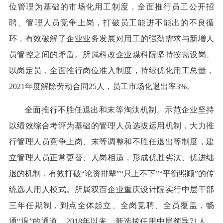
位管理为基础的市场化用工制度，全面推行员工公开招
聘、管理人员竞争上岗，打破员工能进不能出的不良循
环，有效破解了企业业务发展对用工的强劲需求与新增人
员管控之间的矛盾。所属科改企业煤科院坚持按需设岗、
以岗定员，全面推行岗位准入制度，持续优化用工总量，
2021年度解除劳动合同25人，员工市场化退出率3%。
全面推行不胜任退出和末等淘汰机制。示范企业坚持
以绩效综合考评为基础的管理人员选拔运用机制，大力推
行管理人员竞争上岗、末等调整和不胜任退出等制度，建
立管理人员正常更替、人岗相适，形成优胜劣汰、优进绌
退的机制，有效打破“论资排辈”“只上不下”“平衡照顾”的传
统选人用人模式。所属双百企业重庆设计院实行中层干部
三年任期制，到点全体起立、全岗竞聘、全员覆盖，畅
通“退”的通道。2018年以来，新选拔任用中层领导71人，