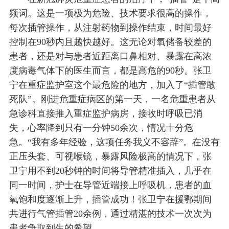
频词。这是一项极为危险、技术要求很高的操作，
每次插管操作，从注射药物到操作结束，时间最好
控制在90秒内且越快越好。这无论对氧储备较差的
患者，还是对与患者近距离口鼻相对、暴露在高浓
度病毒气体下的医生而言，都是高危的90秒。张卫
宁在重症监护室这个最危险的地方，加入了“插管敢
死队”。刚进危重症病区的第一天，一名危重患者从
急诊科直接推入重症监护病房，接收时呼吸已消
失，心率降到只有一分钟50余次，情况十分危
急。“我有多年经验，这项任务我义不容辞”。在没有
正压头套、可视喉镜，暴露风险极高的情况下，张
卫宁用不到20秒钟的时间将导管精准插入，几乎在
同一时间，护士在导管近端接上呼吸机，患者的血
氧饱和度逐渐上升，插管成功！张卫宁在援鄂期间
共进行气管插管20余例，通过精湛的技术一次次为
患者争取到生的希望。