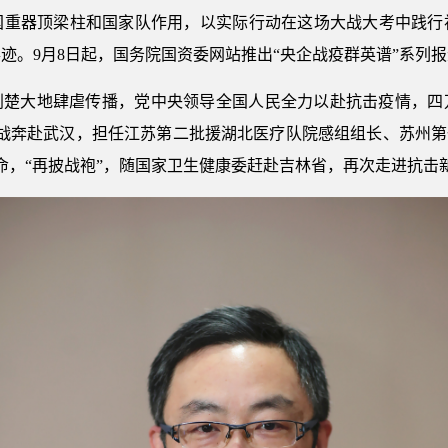
国重器顶梁柱和国家队作用，以实际行动在这场大战大考中践行
迹。9月8日起，国务院国资委网站推出“央企战疫群英谱”系列
荆楚大地肆虐传播，党中央领导全国人民全力以赴抗击疫情，四
请战奔赴武汉，担任江苏第二批援湖北医疗队院感组组长、苏州第
命，“再披战袍”，随国家卫生健康委赶赴吉林省，再次走进抗击