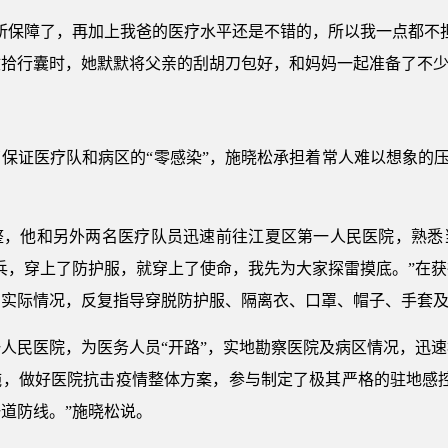
所保障了，再加上我爸的医疗水平还是不错的，所以我一点都不
收拾行囊时，她默默将父亲的刮胡刀包好，和妈妈一起准备了不
保证医疗队和病区的“零感染”，施晓松承担着常人难以想象的压力
整，他和另外两名医疗队员迅速前往江夏区第一人民医院，熟悉
兵，穿上了防护服，就穿上了使命，我先为大家探雷摸底。”在
的实际情况，反复指导穿脱防护服、隔离衣、口罩、帽子、手套
人民医院，为医务人员“开路”，实地勘察医院及病区情况，迅
施，做好医院抗击疫情整体方案，参与制定了极其严格的驻地感控
道防线。”施晓松说。