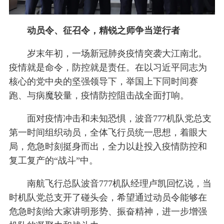
动员令、征召令，精锐之师争当逆行者
岁末年初，一场新冠肺炎疫情突袭大江南北。
疫情就是命令，防控就是责任。在以习近平同志为
核心的党中央的坚强领导下，举国上下同时间赛
跑、与病魔较量，疫情防控阻击战全面打响。
面对疫情冲击和未知恐惧，波音777机队党总支
第一时间组织动员，全体飞行员统一思想，着眼大
局，危急时刻挺身而出，全力以赴投入疫情防控和
复工复产的“战斗”中。
南航飞行总队波音777机队经理卢凯回忆说，当
时机队党总支开了碰头会，希望通过动员令能够在
危急时刻给大家讲明形势、振奋精神，进一步增强