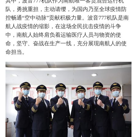
其中，波音777机队作为南航唯一客货混合运行机
队，勇挑重担，主动请缨，为国内乃至全球疫情防
控畅通“空中动脉”贡献积极力量。波音777机队是南
航人战疫情的缩影，在这场全民抗击疫情的斗争
中，南航人始终肩负着运输医疗人员与物资的使
命，坚守、奋战在生产一线，充分展现南航人的使
命担当。