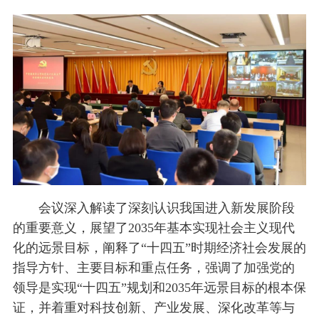
会议深入解读了深刻认识我国进入新发展阶段
的重要意义，展望了2035年基本实现社会主义现代
化的远景目标，阐释了“十四五”时期经济社会发展的
指导方针、主要目标和重点任务，强调了加强党的
领导是实现“十四五”规划和2035年远景目标的根本保
证，并着重对科技创新、产业发展、深化改革等与