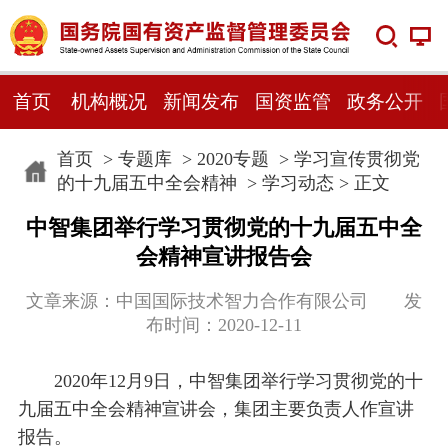
首页
机构概况
新闻发布
国资监管
政务公开
首页
>
专题库
>
2020专题
>
学习宣传贯彻党
的十九届五中全会精神
>
学习动态
> 正文
中智集团举行学习贯彻党的十九届五中全
会精神宣讲报告会
文章来源：中国国际技术智力合作有限公司 发
布时间：2020-12-11
2020年12月9日，中智集团举行学习贯彻党的十
九届五中全会精神宣讲会，集团主要负责人作宣讲
报告。