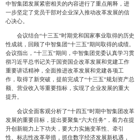
中智集团发展紧密相关的内容进行了重点阐释，进
一步坚定了党员干部对企业深入推动改革发展的信
心决心。
会议结合“十三五”时期党和国家事业取得的历史
性成就，回顾了中智集团“十三五”期间取得的成绩。
会议指出，“十三五”期间，中智集团党委认真学习贯
彻习近平总书记关于国资国企改革发展和党建工作
重要讲话精神，全面推进改革发展和党建各项工
作，取得了新突破，提前完成了“十三五”规划资产总
额、营业收入等重要指标，实现了企业发展的重大
提升。
会议全面客观分析了“十四五”时期中智集团改革
发展的重要目标，提出要聚集“六大任务”，着力在提
升创新能力上下功夫，要大力实施变革性、牵引
性、标志性改革举措，抓住数字经济发展新机遇，