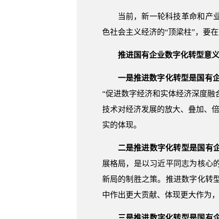
当前，新一轮科技革命和产
色社会主义经济的“顶梁柱”，要
推进国有企业数字化转型意
一是推进数字化转型是国有企
“促进数字经济和实体经济深度融
技术对经济发展的放大、叠加、倍
实的体现。
二是推进数字化转型是国有
展格局，是以习近平同志为核心
新局的制胜之策。推进数字化转
中作出更大贡献、体现更大作为
三是推进数字化转型是国有