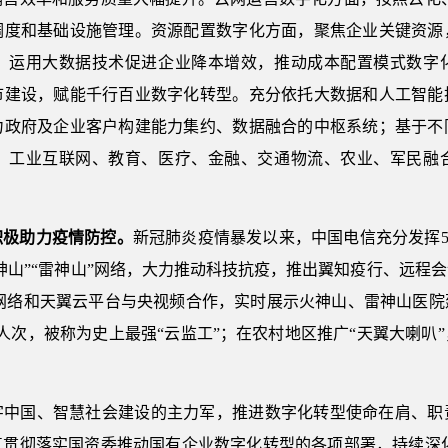
调度和基础设施管理。资源配置数字化方面，聚焦企业关键资源
；运用大数据技术促进企业降本增效，推动成本配置模式数字
市建设，赋能千行百业数字化转型。充分依托大数据和人工智能
力政府及企业客户构建能力集约、数据融合的中枢系统；基于不
、工业互联网、教育、医疗、金融、交通物流、农业、军民融
积极助力疫情防控。
新冠肺炎疫情暴发以来，中国电信充分发挥
神山”“雷神山”网络，大力推动科技抗疫，推出翼知疫行、远程
G网络和天翼云平台与央视频合作，实时展示火神山、雷神山医院
亿人次，被称为史上最强“云监工”；在农村地区推广“天翼大喇
字中国、智慧社会建设的主力军，推进数字化转型使命在肩、职
真贯彻落实国资委推动国有企业数字化转型的各项部署，持续深化