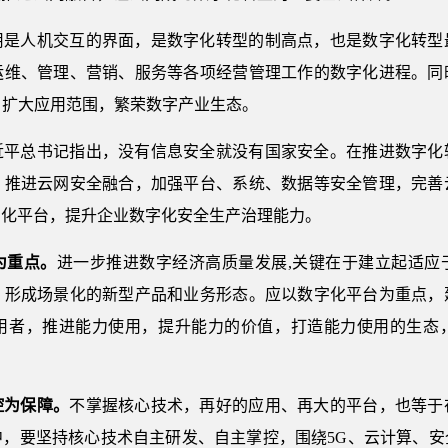
用是人机交互的界面，是数字化转型的制高点，也是数字化转型
运维、管理、营销、服务等各项经营管理工作的数字化进程。同
、扩大应用范围，繁荣数字产业生态。
近平总书记指出，没有信息安全就没有国家安全。在推进数字化
，推进云网安全融合，加强平台、系统、数据等安全管理，完善
字化平台，提升企业数字化安全生产治理能力。
为重点。
进一步推进数字经济高质量发展,关键在于建立起适应
，形成场景化的新型产品和业务形态。应以数字化平台为重点，
用者，推进能力使用，提升能力的价值，打造能力使用的生态
控为保障。
不掌握核心技术，再好的应用、再大的平台，也等于
中，要坚持核心技术自主研发、自主掌控，围绕5G、云计算、安