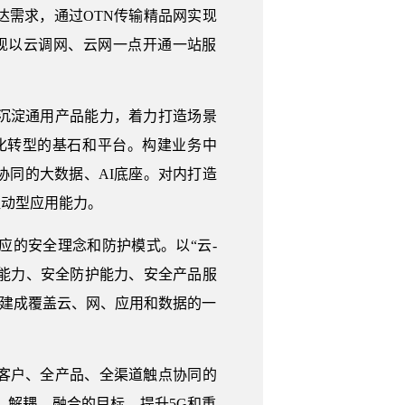
达需求，通过OTN传输精品网实现
现以云调网、云网一点开通一站服
沉淀通用产品能力，着力打造场景
化转型的基石和平台。构建业务中
同的大数据、AI底座。对内打造
驱动型应用能力。
应的安全理念和防护模式。以“云-
营能力、安全防护能力、安全产品服
本建成覆盖云、网、应用和数据的一
客户、全产品、全渠道触点协同的
解耦、融合的目标，提升5G和重