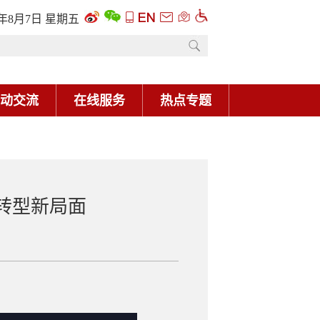
转型新局面