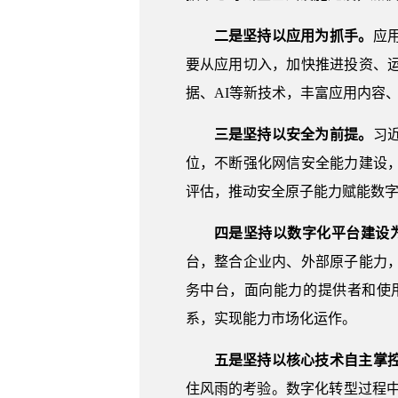
二是坚持以应用为抓手。
应
要从应用切入，加快推进投资、
据、AI等新技术，丰富应用内容
三是坚持以安全为前提。
习
位，不断强化网信安全能力建设
评估，推动安全原子能力赋能数
四是坚持以数字化平台建设
台，整合企业内、外部原子能力
务中台，面向能力的提供者和使
系，实现能力市场化运作。
五是坚持以核心技术自主掌
住风雨的考验。数字化转型过程