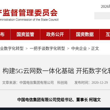
业数字化转型
>
一把手谈数字化转型
>
中央企业
> 正文
：构建5G云网数一体化基础 开拓数字化
文章来源：中国电信集团有限公司 科创局 发布时间：2020-12-29
中国电信集团有限公司党组书记、董事长 柯瑞文