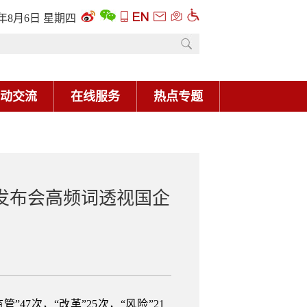
发布会高频词透视国企
7次，“改革”25次，“风险”21