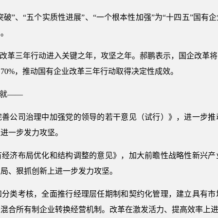
突破”、“五个实质性进展”、“一个根本性加强”为“十四五”国
础。
，国企改革三年行动进入关键之年，攻坚之年。郝鹏表示，国企改革
70%，推动国有企业改革三年行动取得决定性成效。
绘就——
完善公司治理中加强党的领导的若干意见（试行）》，进一步推
上进一步发力攻坚。
有经济布局优化和结构调整的意见》，加大前瞻性战略性新兴产
布局、狠抓创新上进一步发力攻坚。
和分类考核，全面推行经理层任期制和契约化管理，建立具有市
进混合所有制企业转换经营机制。改革在激发活力、提高效率上