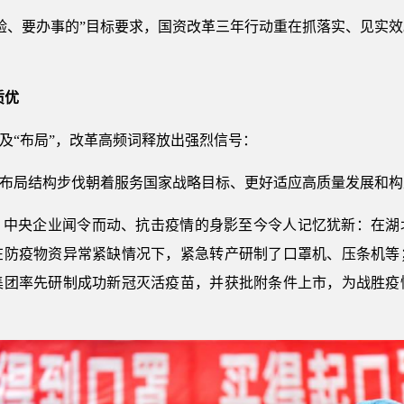
验、要办事的”目标要求，国资改革三年行动重在抓落实、见实
质优
次提及“布局”，改革高频词释放出强烈信号：
本布局结构步伐朝着服务国家战略目标、更好适应高质量发展和
初，中央企业闻令而动、抗击疫情的身影至今令人记忆犹新：在湖
在防疫物资异常紧缺情况下，紧急转产研制了口罩机、压条机等
集团率先研制成功新冠灭活疫苗，并获批附条件上市，为战胜疫