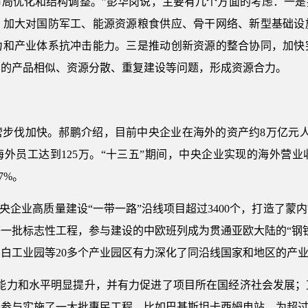
布局优化和结构调整。”彭华岗说，主要有几个方面的考虑：一是
，加大对国防军工、能源资源粮食供应、骨干网络、新型基础设
力和产业体系抗冲击能力。三是推动创新资源的整合协同，加快
间的产品相似、资源分散、重复建设等问题，形成资源合力。
步伐加快。郝鹏介绍，目前中央企业在海外的资产约8万亿元人
海外员工达到125万。“十三五”期间，中央企业实现的海外营
7%。
中央企业高质量建设“一带一路”沿线项目超过3400个，打造了
一批标志性工程，参与建设的中欧班列成为贯通亚欧大陆的“钢
中白工业园等20多个产业园区有力深化了同沿线国家和地区的产
营能力和水平明显提升，并有力促进了项目所在国经济社会发展；
参与实施了一大批惠民工程，比如巴基斯坦卡西姆电站，为超过4