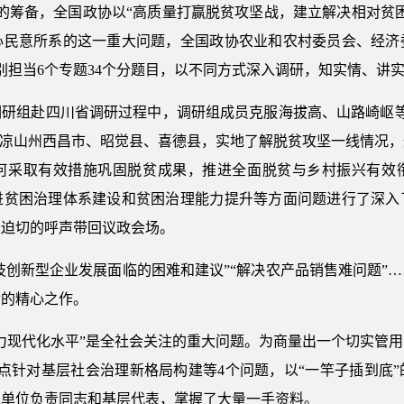
的筹备，全国政协以“高质量打赢脱贫攻坚战，建立解决相对贫
心民意所系的这一重大问题，全国政协农业和农村委员会、经济
别担当6个专题34个分题目，以不同方式深入调研，知实情、讲
调研组赴四川省调研过程中，调研组成员克服海拔高、山路崎岖等
到凉山州西昌市、昭觉县、喜德县，实地了解脱贫攻坚一线情况
何采取有效措施巩固脱贫成果，推进全面脱贫与乡村振兴有效
进贫困治理体系建设和贫困治理能力提升等方面问题进行了深入
最迫切的呼声带回议政会场。
技创新型企业发展面临的困难和建议”“解决农产品销售难问题”…
命的精心之作。
力现代化水平”是全社会关注的重大问题。为商量出一个切实管
点针对基层社会治理新格局构建等4个问题，以“一竿子插到底”
线单位负责同志和基层代表，掌握了大量一手资料。