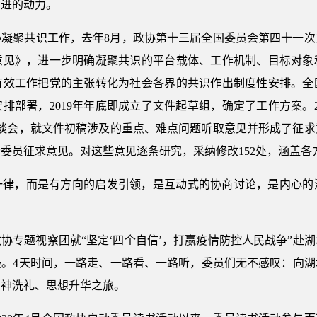
奋进的动力。
协凝聚共识工作，去年8月，政协第十三届全国委员会第四十一次
意见》，进一步明确凝聚共识的平台载体、工作机制、目标对象
有效工作把党的主张转化为社会各界的共识作出制度性安排。全
部署，2019年年底即成立了文件起草组，确定了工作方案。2
谈会，就文件初稿涉及的重点、难点问题听取意见并形成了征求
委员征求意见。对这些意见逐条研究，采纳修改152处，涵盖各方
一律，而是有方向的启发引领，是互动式的协商讨论，是内心的
全国政协专题视察团就“坚定‘四个自信’，打赢疫情防控人民战争”赴
最。4天时间，一路走、一路看、一路听，委员们无不感叹：向湖
精神洗礼、思想升华之旅。