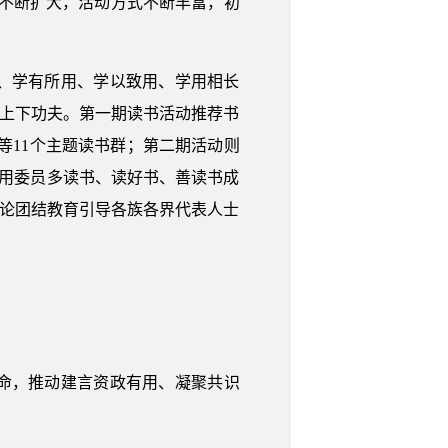
面不断扩大，活动方式不断丰富，初
、学有所用、学以致用、学用相长
用上下功夫。第一期读书活动推荐书
论”等11个主题读书群；第二期活动则
新运用委员多读书、读好书、善读书成
理论团结教育引导各族各界代表人士
使命，推动建言资政有用、凝聚共识