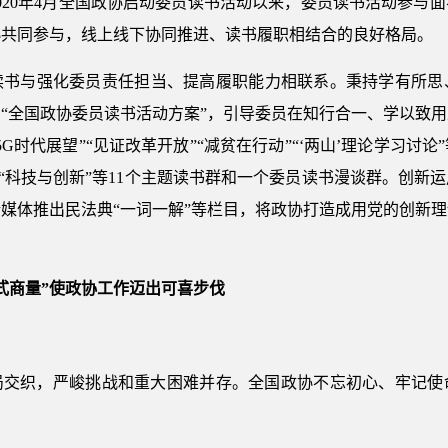
020年4月全国政协启动委员读书活动以来，委员读书活动参与
协共同参与，线上线下协同推进、读书履职相结合的良好格局。
读书与强化委员责任担当、提高履职能力相联系。秉持学有所思
“全国政协委员读书活动方案”，引导委员在知行合一、学以致
G时代展望”“见证改革开放”“减贫在行动”“‘两山’理论学习讨
”“科技与创新”等11个主题读书群和一个委员读书漫谈群。创
媒体推出民法典“一词一解”等栏目，将政协打造成用党的创新
式商量”使政协工作迈出可喜步伐
变局交织，严峻挑战和重大困难并存。全国政协不忘初心、牢记