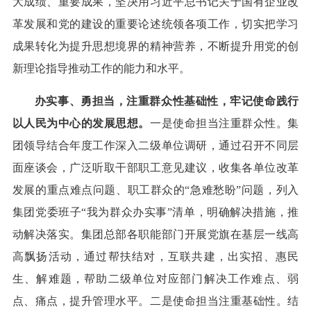
大成绩、重要成果，坚决用习近平总书记关于国有企业改
革发展和党的建设的重要论述统领各项工作，切实把学习
成果转化为提升思想境界的精神营养，不断提升用党的创
新理论指导推动工作的能力和水平。
办实事、勇担当，注重群众性基础性，牢记使命践行
以人民为中心的发展思想。
一是使命担当注重群众性。集
团领导结合年度工作深入二级单位调研，通过召开不同层
面座谈会，广泛听取干部职工意见建议，收集各单位改革
发展的重点难点问题、职工群众的“急难愁盼”问题，列入
集团党委班子“我为群众办实事”清单，明确解决措施，推
动解决落实。集团总部各职能部门开展党旗在基层一线高
高飘扬活动，通过帮扶结对，互联共建，出实招、惠民
生、解难题，帮助二级单位对应部门解决工作难点、弱
点、痛点，提升管理水平。二是使命担当注重基础性。结