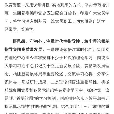
教育资源，采用课堂讲授+实地观摩的方式，举办示范培训
班。集团党委编印党史应知应会口袋书，印发广大党员学
习，将学习深入到基层一线党员职工，切实做到广泛学、
经常学、普遍学。
悟思想、守初心，注重时代性指导性，筑牢理论根基
指导集团高质量发展。
一是理论领悟注重时代性。集团党
委理论中心组今年将安排不少于10次的理论学习，围绕深
入学习习近平总书记关于立足新发展阶段、贯彻新发展理
念、构建新发展格局等重要论述，交流学习心得，分享认
识体会，形成研讨成果。二是理论领悟注重指导性。机械
总院集团党委和各级党组织将在党史学习中，抓好“第一议
题”和“首要议题”的学习机制，创新抓好落实习近平总书记
指示批示精神“挂图作战”机制。结合集团“十三五”取得的重