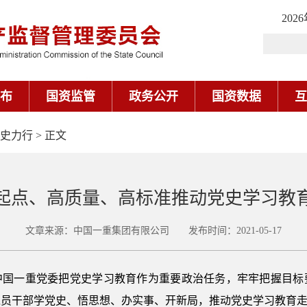
史力行
> 正文
起点、高质量、高标准推动党史学习教
文章来源：中国一重集团有限公司 发布时间：2021-05-17
中国一重党委把党史学习教育作为重要政治任务，牢牢把握目标
党员干部学党史、悟思想、办实事、开新局，推动党史学习教育