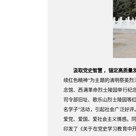
汲取党史智慧 ，锚定高质量
续红色精神”为主题的清明祭英
念馆、西满革命烈士陵园举行纪
司令部旧址、歌乐山烈士陵园等红
名学子”活动，引起社会广泛好评
爱党、爱国、爱社会主义情感。同
印发了《关于在党史学习教育中开