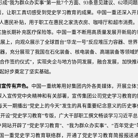
成“我为群众办实事”第一批7个方面、93条意见建议、62项
题，让职工真切感受到党史学习教育的成果。中国一重还深入开
元/人惠民补贴，用于职工在惠民之家洗衣房、咖啡厅和超市消费
实施长期补充医疗保险等。中国一重不断用高质量发展开新局的
展上，向观众展示了全球首台“华龙一号”反应堆压力容器、世界首
重器，充分展现了我国在石化装备、核电装备、高端装备等领域的
源合作签约仪式”，实现央企与地方协同发展，融合发展，加快
、起好步奠定了坚实基础。
习宣传有声色。
中国一重统筹用好集团内外各类媒体，开展立体
，深入宣传党中央精神和有关部署，宣传集团公司党史学习教育
，每天一期播出“党史上的今天”发生的具有重要纪念意义的历史
开设“党史学习教育”专版，广大干部职工撰文畅谈学习习近平
网站开辟了“党史学习教育”、“我为群众办实事”、“百年党史
国一重党史学习教育联络群，开通了党史学习教育简报报送