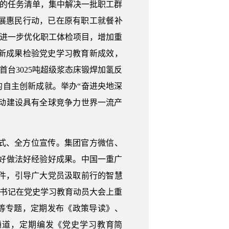
问题的任务清单，集中解决一批职工群
展惠民行动，已在原有职工就餐补
。进一步优化职工体检项目，增加重
新成果检验党史学习教育新成效，
台3025吨超级浆态床锻焊加氢反
自主创新成就。举办“奋进央地深
推动建设具有全球竞争力世界一流产
式、全方位宣传。集团官方微信、
的好做法好经验好成果。中国一重广
事件，引导广大党员汲取前行的智慧
总书记在党史学习教育动员大会上重
”等专题，定期发布《政策导读》、
通道，定期编发《党史学习教育简