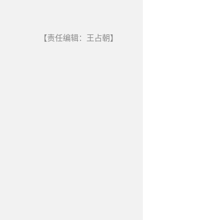
【责任编辑：王占朝】