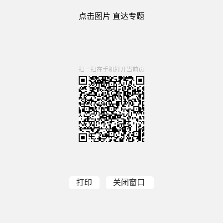
点击图片 直达专题
扫一扫在手机打开当前页
打印
关闭窗口