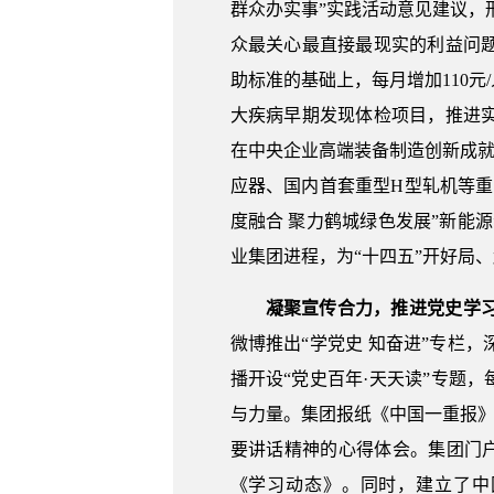
群众办实事”实践活动意见建议，形
众最关心最直接最现实的利益问
助标准的基础上，每月增加110
大疾病早期发现体检项目，推进
在中央企业高端装备制造创新成就
应器、国内首套重型H型轧机等
度融合 聚力鹤城绿色发展”新能
业集团进程，为“十四五”开好局
凝聚宣传合力，推进党史学
微博推出“学党史 知奋进”专栏
播开设“党史百年·天天读”专题
与力量。集团报纸《中国一重报》
要讲话精神的心得体会。集团门户
《学习动态》。同时，建立了中