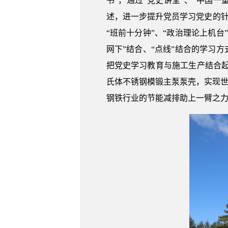
书”，通过“党史讲堂”、“中国
述，进一步提升党员学习党史的针
“班前十分钟”、“政治理论上机
网下”结合、“点线”结合的学习
把党史学习教育与施工生产结合起
氏体不锈钢模锻主泵泵壳，实现世界
钢铁行业的节能减排助上一臂之