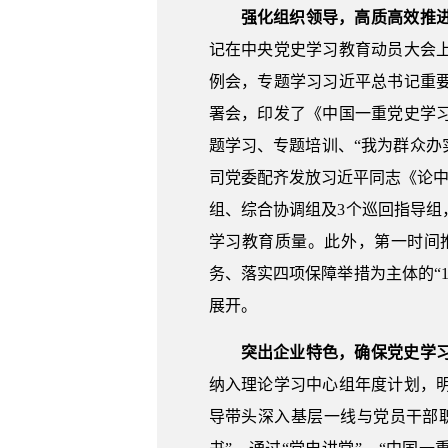
强化组织领导，高质高效推
记在中央党史学习教育动员大会
例会，专题学习习近平总书记重
署会，印发了《中国一重党史学
题学习、专题培训、“我为群众办
司党委配齐发放习近平同志《论中
组、综合协调组及3个巡回指导
学习教育质量。此外，第一时间
务、落实四项保障举措为主体的“1
展开。
突出企业特色，确保党史学
纳入理论学习中心组年度计划，
导带头深入基层一线与党员干部