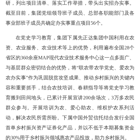
研，列出项目清单、落实工作举措，带头出实招办实事。
截至目前，集团党组领导班子成员、总部各职能部门及各
事业部班子成员共确定办实事重点项目56个。
在党史学习教育，集团下属先正达集团中国利用在农
资、农业服务、农业技术等上的优势，利用遍布全国28个
省区的360余座MAP现代农业技术服务中心这一点多面广、
与基层群众密切结合的优势，将“联农带农学党史、爱农为
农办实事”作为巩固脱贫攻坚成果、推动乡村振兴的关键内
容和重要抓手，结合农技培训、春耕指导等将党史学习教
育搬到田间地头，已累计开展宣讲200余场次，3万多农民
群众参与。开展培训为农、爱心助农、维权护农系列活
动，解决农民所需所盼。下属中国外贸信托结合发行全国
首单乡村振兴资产证券化产品，并以不低于本期募集资金
的30%用于乡村振兴领域惠农产品投放，助力乡村振兴。