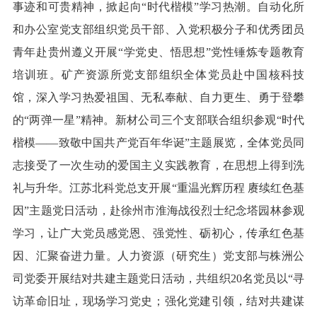
事迹和可贵精神，掀起向“时代楷模”学习热潮。自动化所
和办公室党支部组织党员干部、入党积极分子和优秀团员
青年赴贵州遵义开展“学党史、悟思想”党性锤炼专题教育
培训班。矿产资源所党支部组织全体党员赴中国核科技
馆，深入学习热爱祖国、无私奉献、自力更生、勇于登攀
的“两弹一星”精神。新材公司三个支部联合组织参观“时代
楷模——致敬中国共产党百年华诞”主题展览，全体党员同
志接受了一次生动的爱国主义实践教育，在思想上得到洗
礼与升华。江苏北科党总支开展“重温光辉历程 赓续红色基
因”主题党日活动，赴徐州市淮海战役烈士纪念塔园林参观
学习，让广大党员感党恩、强党性、砺初心，传承红色基
因、汇聚奋进力量。人力资源（研究生）党支部与株洲公
司党委开展结对共建主题党日活动，共组织20名党员以“寻
访革命旧址，现场学习党史；强化党建引领，结对共建谋