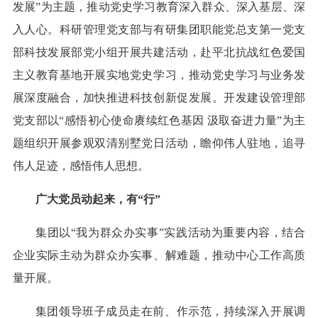
发展”为主题，推动党史学习教育深入群众、深入基层、深
入人心。科研管理党支部与有研集团职能党总支第一党支
部科技发展部党小组开展共建活动，赴平北抗战红色爱国
主义教育基地开展实地党史学习，推动党史学习与业务发
展深度融合，加快推进科技创新促发展。开发建设管理部
党支部以“感悟初心使命赓续红色基因 汲取奋进力量”为主
题组织开展参观双清别墅党日活动，瞻仰伟人驻地，追寻
伟人足迹，感悟伟人思想。
广大党员动起来，有“行”
集团以“我为群众办实事”实践活动为重要内容，结合
企业实际主动为群众办实事、解难题，推动中心工作高质
量开展。
集团领导班子成员走在前、作示范，持续深入开展调