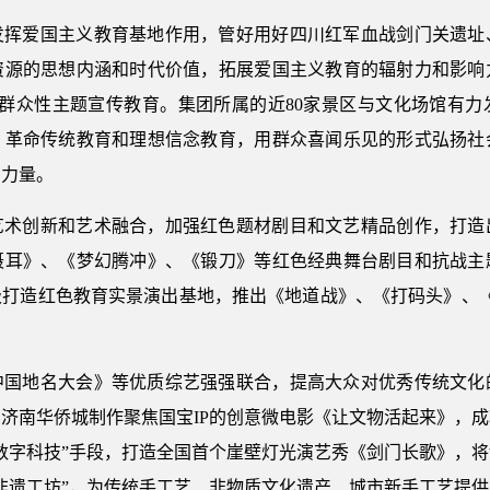
发挥爱国主义教育基地作用，管好用好四川红军血战剑门关遗址
资源的思想内涵和时代价值，拓展爱国主义教育的辐射力和影响
展群众性主题宣传教育。集团所属的近80家景区与文化场馆有
、革命传统教育和理想信念教育，用群众喜闻乐见的形式弘扬社
神力量。
艺术创新和艺术融合，加强红色题材剧目和文艺精品创作，打造
聂耳》、《梦幻腾冲》、《锻刀》等红色经典舞台剧目和抗战主
极打造红色教育实景演出基地，推出《地道战》、《打码头》、《
中国地名大会》等优质综艺强强联合，提高大众对优秀传统文化
济南华侨城制作聚焦国宝IP的创意微电影《让文物活起来》，
数字科技”手段，打造全国首个崖壁灯光演艺秀《剑门长歌》，
非遗工坊”，为传统手工艺、非物质文化遗产、城市新手工艺提