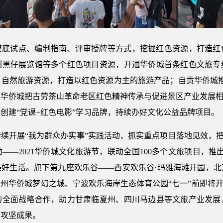
摸底试点、编制指南、评审授牌等方式，挖掘红色资源，打造红
刘黑仔展览馆等多个红色项目资源，开通华侨城首条红色文旅专
自然旅游资源，打造以红色资源为主的旅游产品；自贡华侨城推
华侨城把古劳茶山革命老区红色精神传承与促进景区产业发展相
创建“党课+红色电影”学习品牌，持续办好文化公益品牌项目。
持续开展“我为群众办实事”实践活动，抓实重点项目落地见效，把
—2021华侨城文化旅游节，联动全国100多个文旅项目，推
美好生活。旗下第九座欢乐谷——西安欢乐谷·玛雅海滩开园，北
州华侨城梦幻之城、宁波欢乐海岸生态体育公园“七一”前即将开
的全面战略合作，助力甘肃临夏州、四川马边县等文旅产业发展
贫攻坚成果。