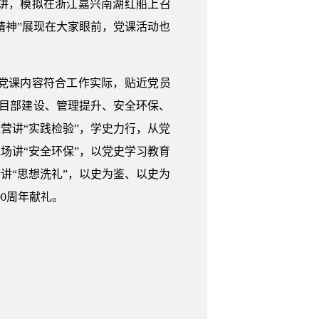
讲，模拟在浙江嘉兴南湖红船上召
精神”展现在大家眼前，党课活动也
党课内容符合工作实际，贴近党员
项目部建设、管理提升、安全环保、
营讲“实践检验”，学史力行，从党
场讲“安全环保”，以党史学习教育
讲“思想洗礼”，以史为鉴、以史为
0周年献礼。