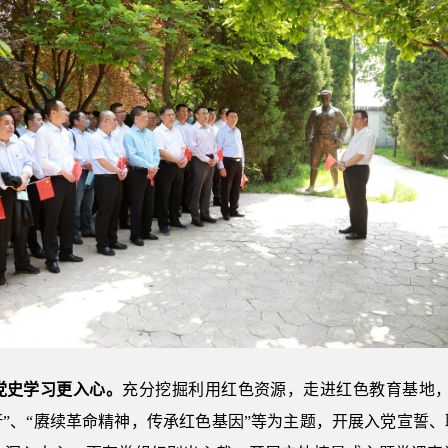
党史学习更入心。
充分挖掘利用红色资源，走进红色教育基地，
”、“赓续革命精神，传承红色基因”等为主题，开展入党宣誓