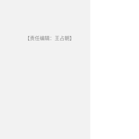
【责任编辑：王占朝】