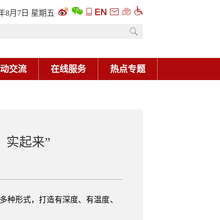
、实起来”
过多种形式，打造有深度、有温度、