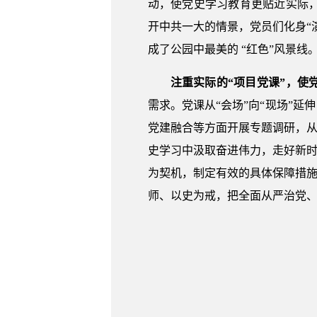
动，使党史学习教育更贴近实际
开中共一大的情景，党员们化身“
成了公园中最美的 “红色”风景线
注重实际的“项目党课”，使
需求。党课从“会场”向“现场”
党建融合等方面开展专题调研，从
史学习中汲取奋进伟力，走好新时
为契机，制定有效的具体保障措施
师、以史为戒，把全面从严治党、