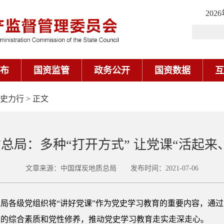
史力行
> 正文
总局：多种“打开方式” 让党课“活起来
文章来源：中国煤炭地质总局 发布时间：2021-07-06
局各级党组织将“讲好党课”作为党史学习教育的重要内容，通
部的综合素质和党性修养，推动党史学习教育走实走深走心。