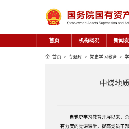
首页
>
专题库
>
党史学习教育
>
学
中煤地质
自党史学习教育开展以来，总
有力度的党课课堂，提高党员干