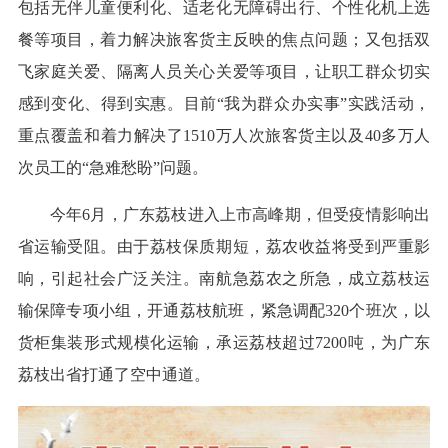
包括无伴儿童便利化、适老化无障碍出行、个性化机上选
餐等项目，着力解决旅客货主反映的焦点问题；又包括双
飞家庭关爱、隔离人员关心关爱等项目，让职工群众切实
感到变化、得到实惠。目前“我为群众办实事”实践活动，
重点覆盖和着力解决了1510万人次旅客货主以及40多万人
次员工的“急难愁盼”问题。
今年6月，广东荔枝进入上市高峰期，但受疫情影响出
省运输受阻。由于荔枝保质期短，荔农收益将受到严重影
响，引起社会广泛关注。南航急荔农之所急，成立荔枝运
输保障专项小组，开通荔枝航班，紧急调配320个班次，以
货柜集装形式规模化运输，承运荔枝超过7200吨，为广东
荔枝出省打通了空中通道。