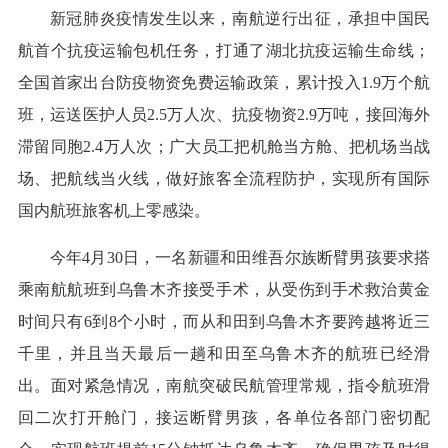
新冠肺炎疫情发生以来，南航逆行出征，承担中国民
航首个抗疫运输包机任务，打通了湖北抗疫运输生命线；
全国首家出台防疫物资免费运输政策，累计投入1.9万个航
班，运送医护人员2.5万人次、抗疫物资2.9万吨，接回海外
滞留同胞2.4万人次；广大员工把机舱当方舱、把机场当战
场、把航线当火线，做好旅客全流程防护，实现所有国际
国内航班旅客机上零感染。
今年4月30日，一名新疆和田维吾尔族断臂男孩要求搭
乘南航航班到乌鲁木齐接受手术，从受伤到手术救治黄金
时间只有6到8个小时，而从和田到乌鲁木齐要跨越将近三
千里，并且当天最后一趟和田至乌鲁木齐的航班已经滑
出。面对紧急情况，南航突破民航管理常规，指令航班滑
回二次打开舱门，接运断臂男孩，各单位各部门密切配