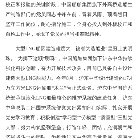
校正和报验的关键阶段，中国船舶集团旗下外高桥造船生
产制造部门的党员同志冲锋在前，冒着风雨、顶着烈日，
坚守工作岗位，耐心指导施工，全身心投入到外板校正和
自检工作中，展现了党员的担当和奉献精神。
大型LNG船因建造难度大，被誉为造船业“皇冠上的明
珠。”为摘下这颗“明珠”，中国船舶集团旗下沪东中华持续
强化科技创新，奋力开展技术攻关，目前已具备自主设计
建造大型LNG船能力。今年8月，沪东中华设计建造的17.4
万立方米LNG运输船“木兰”号正式命名。沪东中华围护系
统部承担液化LNG船最核心的维护系统的建造任务。沪东
中华总装二部围护系统部党支部紧扣部门实际，扎实开展
党史学习教育，积极创建“学习型”“劳模型”“质量型”三型党
支部，努力构筑坚强堡垒，打造年轻、团结，充满朝气和
坚强战斗力的团队，为推动沪东中华高质量发展、谱写大