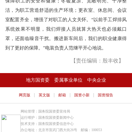
保障职工的安全和健康；冬暖夏凉、宽敞明亮、干净整
洁，为职工营造舒适的生产环境；更衣室、休息间、会议
室配置齐全，增强了对职工的人文关怀。“以前手工焊排风
系统效果不明显，我们焊接人员就算大热天也必须戴口
罩，还面临噪音干扰。搬进新车间后，我们的职业健康得
到了更好的保障。”电装负责人范继平开心地说。
【责任编辑：殷丰收】
地方国资委
委属事业单位
中央企业
|
|
|
|
网页版
英文版
邮箱
国资小新
国资报告
网站管理：国务院国资委宣传局
运行维护：国务院国资委新闻中心
技术支持：国务院国资委信息中心
办公地址：北京市宣武门西大街26号 邮编：100053