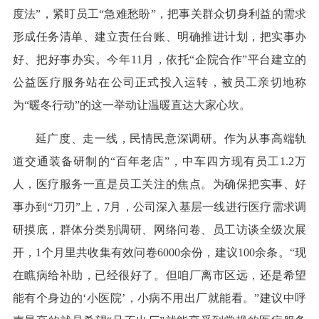
度法”，紧盯员工“急难愁盼”，把事关群众切身利益的需求
形成任务清单、建立责任台账、明确推进计划，把实事办
好、把好事办实。今年11月，依托“企院合作”平台建立的
公益医疗服务站在公司正式投入运转，被员工亲切地称
为“暖冬行动”的这一举动让温暖直达大家心坎。
延广度、走一线，民情民意深调研。作为从事高端轨
道交通装备研制的“百年老店”，中车四方现有员工1.2万
人，医疗服务一直是员工关注的焦点。为确保把实事、好
事办到“刀刃”上，7月，公司深入基层一线进行医疗需求调
研摸底，群体分类别调研、网络问卷、员工访谈全级次展
开，1个月里共收集有效问卷6000余份，建议100余条。“现
在瞧病给补助，已经很好了。但咱厂离市区远，还是希望
能有个身边的‘小医院’，小病不用出厂就能看。”建议中呼