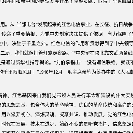
争的胜利和新中国的建设发展作出了卓越贡献，取得了举世瞩目
。
用。从“半部电台”发展起来的红色电信事业，在长征、抗日战
、传递了重要情报，为党中央制定决策提供了依据，有力保障了
之中，决胜于千里之外。红色电信的作用和贡献得到了中央领导
二局，我们就像打着灯笼走夜路。”“中央留在陕北靠文武两条
是通过新华社指导舆论。”刘伯承指出：“没有通信联络，就谈不上
千里眼顺风耳！”1948年12月，毛主席亲笔为筹办中的《人
精神。红色基因来自我们党带领人民进行革命和建设的伟大实
想的思想之基，包含伟大的革命精神、优良的革命传统和高尚的
，用以滋养初心、淬炼灵魂、凝聚共识、推动发展。党的红色电
。时代在发展，技术在进步，始终不变的是听党指挥、信念坚定