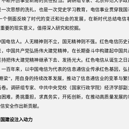
，不断开创事业新局的责任担当。调研组专家、北京师范大学政
是一次思想的洗礼，也是一次党史学习教育，电信事业贯穿我国
一个侧面反映了时代的变迁和社会的发展，在新时代总结电信
常重要的现实意义，值得深入研究和挖掘。
中国电信人。人无精神则不立，国无精神则不强。红色电信历史
来，中国共产党弘扬伟大建党精神，在长期奋斗中构建起中国共
坚持把伟大建党精神继承下去、发扬光大。红色电信从诞生之日
。一百年来，以中国电信为代表的信息通信业传承红色基因，弘
“脊梁”，用自身的持续改革发展，推动了信息通信业的变革与繁
画卷。调研组专家、中共中央党校（国家行政学院）经济学部副
怕困难，勇挑重担，求真务实，开拓创新，在推动高质量发展的
网信安全作出新贡献。
中国建设注入动力