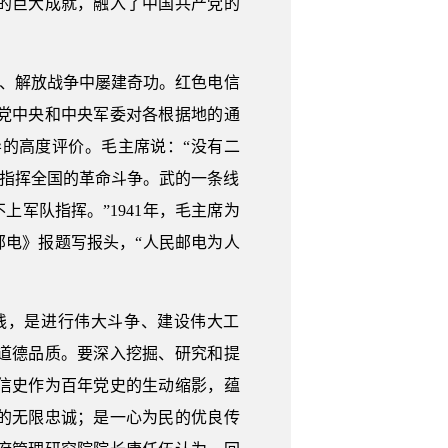
的巨大成就，融入了中国共产党的
争、解放战争中屡建奇功。红色电信
党中央和中央军委对各根据地的通
的高度评价。毛主席说：“没有二
线指挥全国的革命斗争。武的一条线
军队指挥。”1941年，毛主席为
民邮电》报题写报头，“人民邮电为人
践，是进行伟大斗争、建设伟大工
道德品质。要深入挖掘、研究和提
信史作为百年党史的生动缩影，蕴
的无限忠诚；是一心为民的优良传