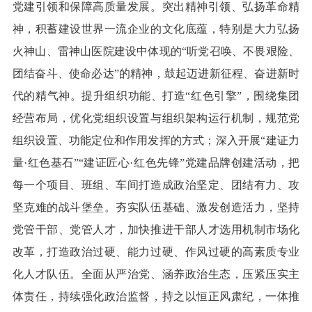
党建引领和保障高质量发展。突出精神引领、弘扬革命精
神，积蓄建设世界一流企业的文化底蕴，特别是大力弘扬
火神山、雷神山医院建设中体现的“听党召唤、不畏艰险、
团结奋斗、使命必达”的精神，鼓起迈进新征程、奋进新时
代的精气神。提升组织功能、打造“红色引擎”，围绕集团
经营布局，优化党组织设置与组织架构运行机制，规范党
组织设置、功能定位和作用发挥的方式；深入开展“建证力
量·红色基石”“建证匠心·红色先锋”党建品牌创建活动，把
每一个项目、班组、车间打造成政治坚定、团结有力、攻
坚克难的战斗堡垒。夯实队伍基础、激发创造活力，坚持
党管干部、党管人才，加快推进干部人才选用机制市场化
改革，打造政治过硬、能力过硬、作风过硬的高素质专业
化人才队伍。全面从严治党、涵养政治生态，压紧压实主
体责任，持续强化政治监督，持之以恒正风肃纪，一体推