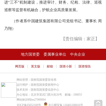
进“三不”机制建设，推进审计、财务、纪检、法律、巡视
巡察等监督有机融合，护航企业高质量发展。
（作者系中国建筑集团有限公司党组书记、董事长 周
乃翔）
【责任编辑：家正】
地方国资委
委属事业单位
中央企业
|
|
|
|
网页版
英文版
邮箱
国资小新
国资报告
网站管理：国务院国资委宣传局
运行维护：国务院国资委新闻中心
技术支持：国务院国资委信息中心
办公地址：北京市宣武门西大街26号 邮编：100053
网站标识码bm27000004
京ICP备05052109号
京公网安备 110401200016号